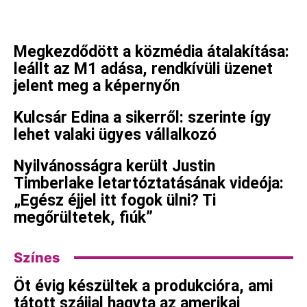
Megkezdődött a közmédia átalakítása:
leállt az M1 adása, rendkívüli üzenet
jelent meg a képernyőn
Kulcsár Edina a sikerről: szerinte így
lehet valaki ügyes vállalkozó
Nyilvánosságra került Justin
Timberlake letartóztatásának videója:
„Egész éjjel itt fogok ülni? Ti
megőrültetek, fiúk”
Színes
Öt évig készültek a produkcióra, ami
tátott szájjal hagyta az amerikai