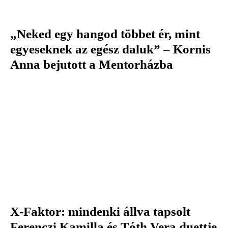
„Neked egy hangod többet ér, mint
egyeseknek az egész daluk” – Kornis
Anna bejutott a Mentorházba
X-Faktor: mindenki állva tapsolt
Ferenczi Kamilla és Tóth Vera duettje