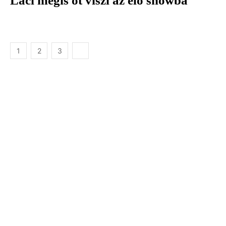
Laci mégis őt viszi az élő showba
1
2
3