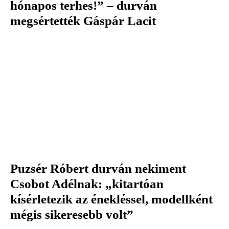
hónapos terhes!” – durván
megsértették Gáspár Lacit
Puzsér Róbert durván nekiment
Csobot Adélnak: „kitartóan
kísérletezik az énekléssel, modellként
mégis sikeresebb volt”