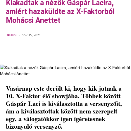
Kiakadtak a nézők Gáspár Lacira,
amiért hazaküldte az X-Faktorból
Mohácsi Anettet
-
Bellini
nov 15, 2021
Facebook
Pinterest
WhatsApp
Em
Vasárnap este derült ki, hogy kik jutnak a
10. X-Faktor élő showjába. Többek között
Gáspár Laci is kiválasztotta a versenyzőit,
ám a kiválasztottak között nem szerepelt
egy, a válogatókkor igen ígéretesnek
bizonyuló versenyző.