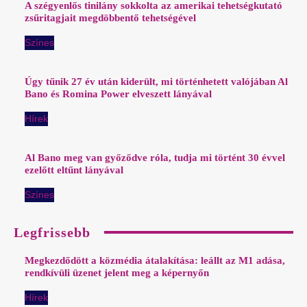
A szégyenlős tinilány sokkolta az amerikai tehetségkutató
zsűritagjait megdöbbentő tehetségével
Színes
Úgy tűnik 27 év után kiderült, mi történhetett valójában Al
Bano és Romina Power elveszett lányával
Hírek
Al Bano meg van győződve róla, tudja mi történt 30 évvel
ezelőtt eltűnt lányával
Színes
Legfrissebb
Megkezdődött a közmédia átalakítása: leállt az M1 adása,
rendkívüli üzenet jelent meg a képernyőn
Hírek