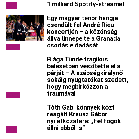
1 milliárd Spotify-streamet
Hírek
Egy magyar tenor hangja
csendült fel André Rieu
koncertjén – a közönség
állva ünnepelte a Granada
csodás előadását
Színes
Blága Tünde tragikus
balesetben veszítette el a
párját – A szépségkirálynő
sokáig nyugtatókat szedett,
hogy megbirkózzon a
traumával
Színes
Tóth Gabi könnyek közt
reagált Krausz Gábor
nyilatkozatára: „Fel fogok
állni ebből is”
Hírek