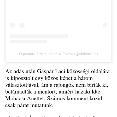
O postare distribuită de X-Faktor (@xfaktorhun)
Az adás után Gáspár Laci közösségi oldalára
is kiposztolt egy közös képet a három
választottjával, ám a rajongók nem bírták ki,
betámadták a mentort, amiért hazaküldte
Mohácsi Anettet. Számos komment közül
csak párat mutatunk.