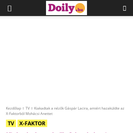
Kezdőlap
TV
Kiakadtak a nézők Gáspár Lacira, amiért hazaküldte az
X-Faktorból Mohácsi Anettet
TV
X-FAKTOR