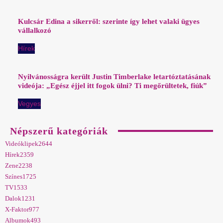
Kulcsár Edina a sikerről: szerinte így lehet valaki ügyes
vállalkozó
Hírek
Nyilvánosságra került Justin Timberlake letartóztatásának
videója: „Egész éjjel itt fogok ülni? Ti megőrültetek, fiúk”
Vegyes
Népszerű kategóriák
Videóklipek
2644
Hírek
2359
Zene
2238
Színes
1725
TV
1533
Dalok
1231
X-Faktor
977
Albumok
493