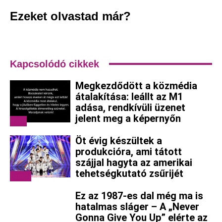
Ezeket olvastad már?
Kapcsolódó cikkek
Megkezdődött a közmédia
átalakítása: leállt az M1
adása, rendkívüli üzenet
jelent meg a képernyőn
Hírek
Öt évig készültek a
produkcióra, ami tátott
szájjal hagyta az amerikai
tehetségkutató zsűrijét
Színes
Ez az 1987-es dal még ma is
hatalmas sláger – A „Never
Gonna Give You Up” elérte az