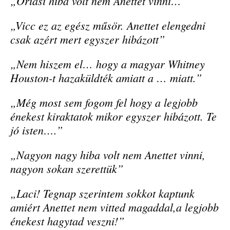
„Óriási hiba volt nem Anettet vinni…”
„Vicc ez az egész műsör. Anettet elengedni
csak azért mert egyszer hibázott”
„Nem hiszem el… hogy a magyar Whitney
Houston-t hazaküldték amiatt a … miatt.”
„Még most sem fogom fel hogy a legjobb
énekest kiraktatok mikor egyszer hibázott. Te
jó isten….”
„Nagyon nagy hiba volt nem Anettet vinni,
nagyon sokan szerettük”
„Laci! Tegnap szerintem sokkot kaptunk
amiért Anettet nem vitted magaddal,a legjobb
énekest hagytad veszni!”