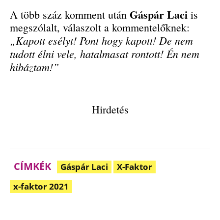
Gáspár Laci
A több száz komment után
is
megszólalt, válaszolt a kommentelőknek:
„Kapott esélyt! Pont hogy kapott! De nem
tudott élni vele, hatalmasat rontott! Én nem
hibáztam!”
Hirdetés
CÍMKÉK
Gáspár Laci
X-Faktor
x-faktor 2021
Facebook
Pinterest
WhatsApp
Em