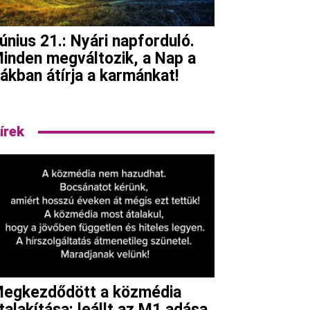
únius 21.: Nyári napforduló.
inden megváltozik, a Nap a
ákban átírja a karmánkat!
írek
Viber
egkezdődött a közmédia
talakítása: leállt az M1 adása,