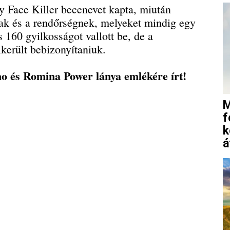
y Face Killer becenevet kapta, miután
nak és a rendőrségnek, melyeket mindig egy
 160 gyilkosságot vallott be, de a
került bebizonyítaniuk.
no és Romina Power lánya emlékére írt!
M
f
k
á