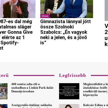
Hírek
987-es dal még
Gimnazista lánnyal jött
V
atalmas sláger
össze Szolnoki
2
ver Gonna Give
Szabolcs: „Én vagyok
 elérte az 1
neki a jelen, és a jövő
u
 Spotify-
is”
k
et
zerű
Legfrissebb
400 zenész adta elő a
Megkezdődött a k
szabadban a Linkin Park dalát
átalakítása: leáll
Dunaújvárosban
rendkívüli üzenet 
képernyőn
A szégyenlős tinilány sokkolta
Kulcsár Edina a s