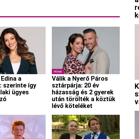
r
k
Hírek
 Edina a
Válik a Nyerő Páros
: szerinte így
sztárpárja: 20 év
K
alaki ügyes
házasság és 2 gyerek
s
ozó
után törölték a köztük
v
lévő köteléket