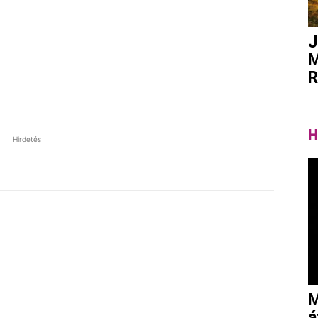
J
M
R
H
Hirdetés
Pinterest
WhatsApp
Email
Tumblr
M
á