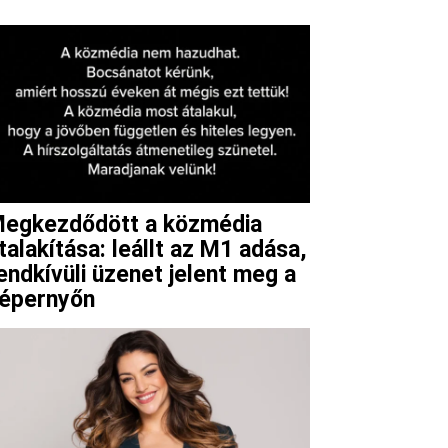
Viber
egkezdődött a közmédia
talakítása: leállt az M1 adása,
endkívüli üzenet jelent meg a
épernyőn