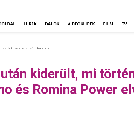
ŐOLDAL
HÍREK
DALOK
VIDEÓKLIPEK
FILM
TV
ténhetett valójában Al Bano és...
után kiderült, mi törté
ano és Romina Power el