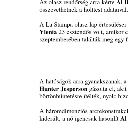
Al 
Az olasz rendőrség arra kérte
összevethetnek a holttest adataival
A La Stampa olasz lap értesülései 
Ylenia
23 esztendős volt, amikor el
szeptemberében találták meg egy fl
A hatóságok arra gyanakszanak, a
Hunter Jesperson
gázolta el, akit
börtönbüntetésre ítélték, nyolc bizo
A háromdimenziós arcrekonstrukció 
Al
kiderült, a nő igencsak hasonlít