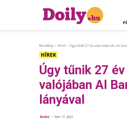
Doily.hu
F
Kezdőlap
Hírek
Úgy tűnik 27 év után kiderült, mi tör
HÍREK
Úgy tűnik 27 év 
valójában Al B
lányával
-
Bellini
febr 17, 2021