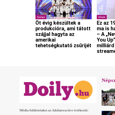
Színes
Hírek
Öt évig készültek a
Ez az 1
produkcióra, ami tátott
ma is h
szájjal hagyta az
– A „Ne
amerikai
You Up”
tehetségkutató zsűrijét
milliárd
stream
Néps
Média felületeinket az AdsInteractive értékesíti: