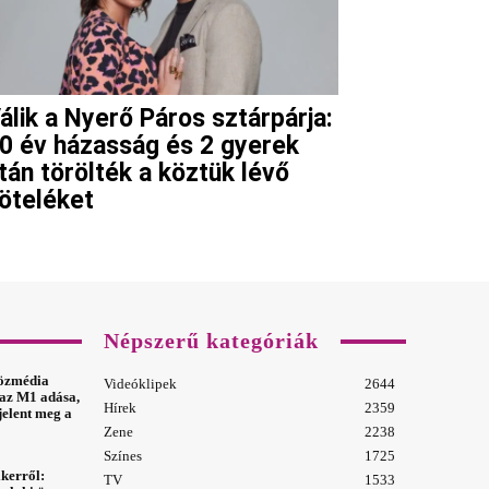
álik a Nyerő Páros sztárpárja:
0 év házasság és 2 gyerek
tán törölték a köztük lévő
öteléket
Népszerű kategóriák
özmédia
Videóklipek
2644
t az M1 adása,
Hírek
2359
jelent meg a
Zene
2238
Színes
1725
ikerről:
TV
1533