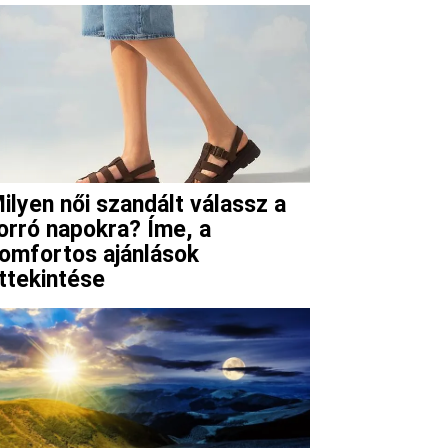
ilyen női szandált válassz a
orró napokra? Íme, a
omfortos ajánlások
ttekintése