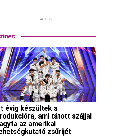
Hirdetés
zínes
t évig készültek a
rodukcióra, ami tátott szájjal
agyta az amerikai
ehetségkutató zsűrijét