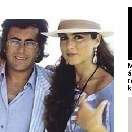
Pinterest
WhatsApp
Email
Tumblr
M
á
r
k