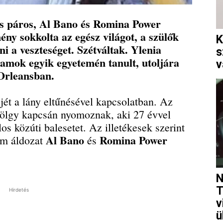
kes páros, Al Bano és Romina Power
ny sokkolta az egész világot, a szülők
K
ni a veszteséget. Szétváltak. Ylenia
s
lamok egyik egyetemén tanult, utoljára
v
 Orleansban.
fejét a lány eltűnésével kapcsolatban. Az
hölgy kapcsán nyomoznak, aki 27 évvel
los közúti balesetet. Az illetékesek szerint
Al Bano
Romina Power
im áldozat
és
N
T
Hirdetés
v
ü