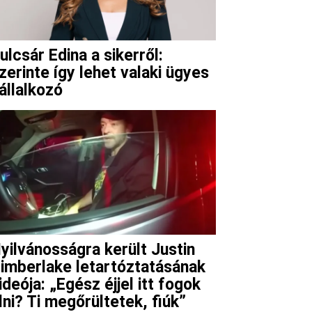
ulcsár Edina a sikerről:
zerinte így lehet valaki ügyes
állalkozó
yilvánosságra került Justin
imberlake letartóztatásának
ideója: „Egész éjjel itt fogok
lni? Ti megőrültetek, fiúk”