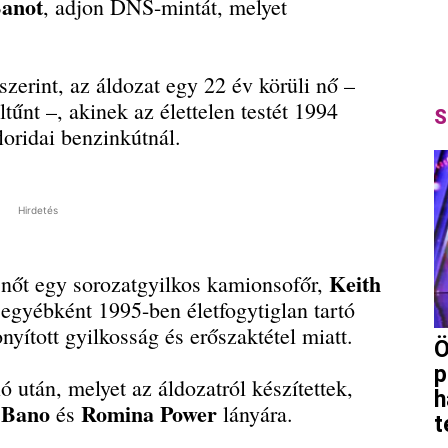
Banot
, adjon DNS-mintát, melyet
.
szerint, az áldozat egy 22 év körüli nő –
tűnt –, akinek az élettelen testét 1994
S
oridai benzinkútnál.
Hirdetés
Keith
 nőt egy sorozatgyilkos kamionsofőr,
 egyébként 1995-ben életfogytiglan tartó
nyított gyilkosság és erőszaktétel miatt.
Ö
p
után, melyet az áldozatról készítettek,
h
 Bano
Romina Power
és
lányára.
t