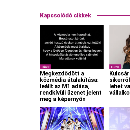
Kapcsolódó cikkek
Hírek
Hírek
Megkezdődött a
Kulcsár
közmédia átalakítása:
sikerről
leállt az M1 adása,
lehet v
rendkívüli üzenet jelent
vállalk
meg a képernyőn