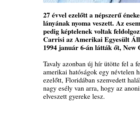
27 évvel ezelőtt a népszerű éne
lányának nyoma veszett. Az esemé
pedig képtelenek voltak feldolgoz
Carrisi az Amerikai Egyesült Ál
1994 január 6-án látták őt, New
Tavaly azonban új hír ütötte fel a 
amerikai hatóságok egy névtelen 
ezelőtt, Floridában szenvedett halá
nagy esély van arra, hogy az anon
elveszett gyereke lesz.