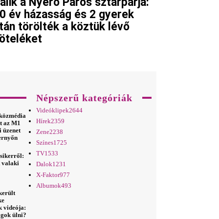
álik a Nyerő Páros sztárpárja:
0 év házasság és 2 gyerek
tán törölték a köztük lévő
öteléket
Népszerű kategóriák
Videóklipek
2644
 közmédia
Hírek
2359
lt az M1
i üzenet
Zene
2238
pernyőn
Színes
1725
TV
1533
sikerről:
t valaki
Dalok
1231
X-Faktor
977
Albumok
493
került
ke
k videója:
fogok ülni?