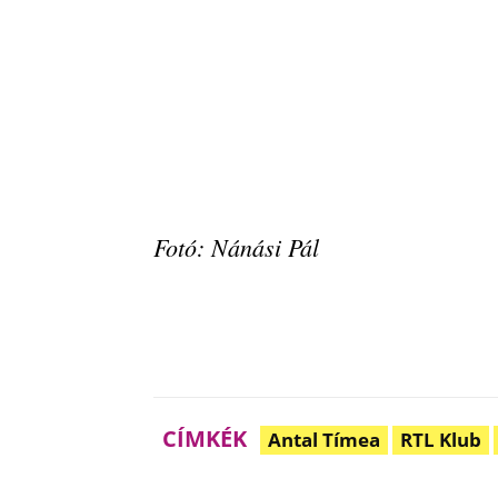
Fotó: Nánási Pál
CÍMKÉK
Antal Tímea
RTL Klub
Megosztom
Facebook