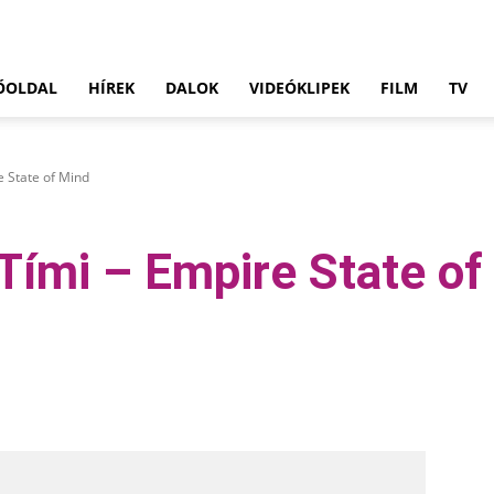
ŐOLDAL
HÍREK
DALOK
VIDEÓKLIPEK
FILM
TV
e State of Mind
 Tími – Empire State of
Pinterest
WhatsApp
Email
Tumblr