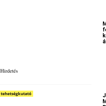
M
f
k
á
Hirdetés
tehetségkutató
J
M
Pinterest
WhatsApp
Email
Tumblr