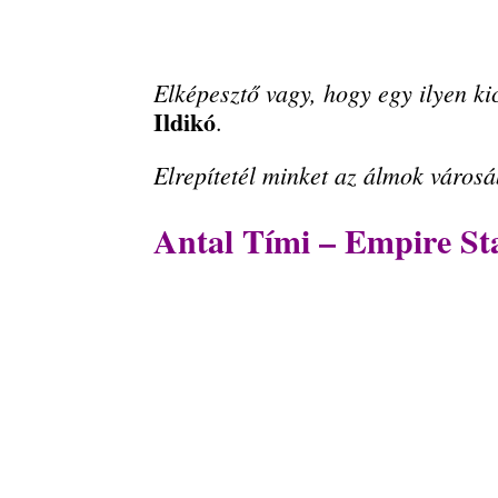
Elképesztő vagy, hogy egy ilyen kic
Ildikó
.
Elrepítetél minket az álmok város
Antal Tími – Empire Sta