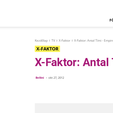
Doily.hu
F
Kezdőlap
TV
X-Faktor
X-Faktor: Antal Tími - Empir
X-FAKTOR
X-Faktor: Antal
-
Bellini
okt 27, 2012
Megosztom
Facebook