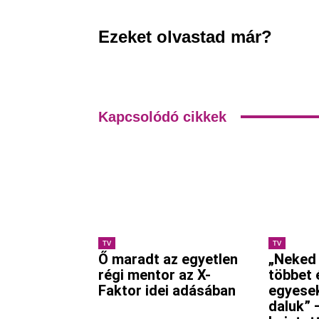
Ezeket olvastad már?
Kapcsolódó cikkek
TV
TV
Ő maradt az egyetlen
„Neked
régi mentor az X-
többet 
Faktor idei adásában
egyese
daluk” 