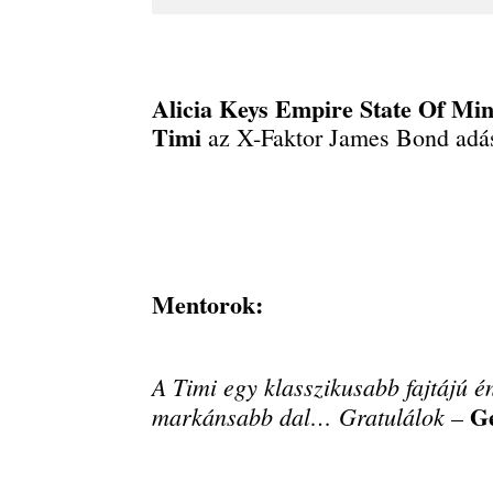
Alicia Keys Empire State Of Mi
Timi
az X-Faktor James Bond adá
Mentorok:
A Timi egy klasszikusabb fajtájú é
Ge
markánsabb dal… Gratulálok
–