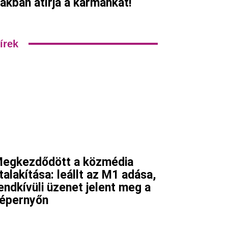
ákban átírja a karmánkat!
írek
egkezdődött a közmédia
talakítása: leállt az M1 adása,
endkívüli üzenet jelent meg a
épernyőn