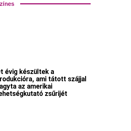
zínes
t évig készültek a
rodukcióra, ami tátott szájjal
agyta az amerikai
ehetségkutató zsűrijét