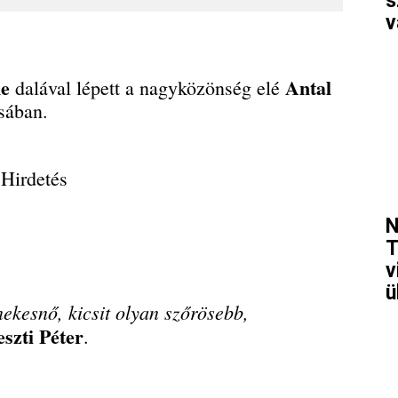
s
v
ne
Antal
dalával lépett a nagyközönség elé
sában.
Hirdetés
N
T
v
ü
nekesnő, kicsit olyan szőrösebb,
szti Péter
.