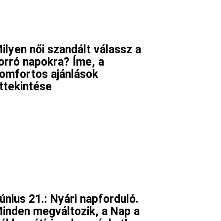
ilyen női szandált válassz a
orró napokra? Íme, a
omfortos ajánlások
ttekintése
únius 21.: Nyári napforduló.
inden megváltozik, a Nap a
Viber