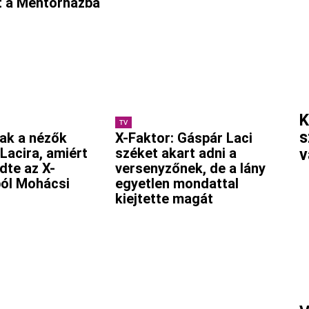
t a Mentorházba
K
TV
s
ak a nézők
X-Faktor: Gáspár Laci
Lacira, amiért
széket akart adni a
v
dte az X-
versenyzőnek, de a lány
ól Mohácsi
egyetlen mondattal
kiejtette magát