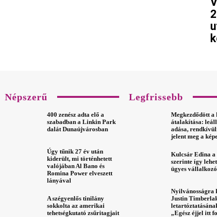
V
2
u
k
Népszerű
Legfrissebb
400 zenész adta elő a
Megkezdődött a
szabadban a Linkin Park
átalakítása: leál
dalát Dunaújvárosban
adása, rendkívül
jelent meg a ké
Úgy tűnik 27 év után
Kulcsár Edina a 
kiderült, mi történhetett
szerinte így lehe
valójában Al Bano és
ügyes vállalkozó
Romina Power elveszett
lányával
Nyilvánosságra 
A szégyenlős tinilány
Justin Timberla
sokkolta az amerikai
letartóztatásána
tehetségkutató zsűritagjait
„Egész éjjel itt 