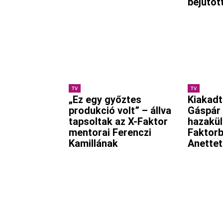
bejutot
TV
TV
„Ez egy győztes
Kiakadt
produkció volt” – állva
Gáspár 
tapsoltak az X-Faktor
hazakül
mentorai Ferenczi
Faktorb
Kamillának
Anettet