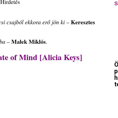
Hirdetés
S
Keresztes
si csajból ekkora erő jön ki
–
Malek Miklós
ába
–
.
te of Mind [Alicia Keys]
Ö
p
h
t