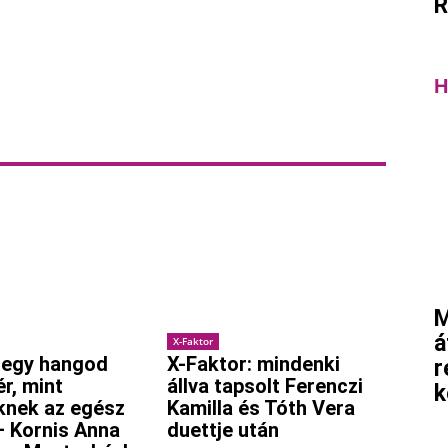
R
H
M
á
X-Faktor
 egy hangod
X-Faktor: mindenki
r
ér, mint
állva tapsolt Ferenczi
k
knek az egész
Kamilla és Tóth Vera
– Kornis Anna
duettje után