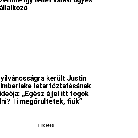
zerinte így lehet valaki ügyes
állalkozó
yilvánosságra került Justin
imberlake letartóztatásának
ideója: „Egész éjjel itt fogok
lni? Ti megőrültetek, fiúk”
Hirdetés