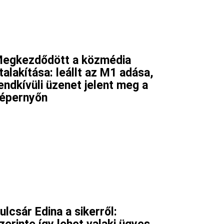
egkezdődött a közmédia
talakítása: leállt az M1 adása,
endkívüli üzenet jelent meg a
épernyőn
ulcsár Edina a sikerről: