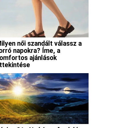
ilyen női szandált válassz a
orró napokra? Íme, a
omfortos ajánlások
ttekintése