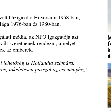
volt házigazda: Hilversum 1958-ban,
Hága 1976-ban és 1980-ban.
lgálati média, az NPO igazgatója azt
M
vált szeretnének rendezni, amelyet
f
ek az emberek.
k
á
i lehetőség is Hollandia számára.
áros, tökéletesen passzol az eseményhez”
–