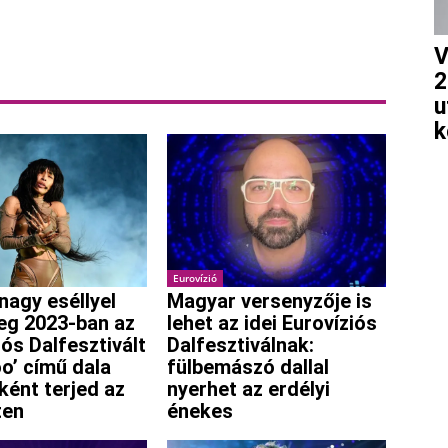
V
2
u
k
Eurovízió
nagy eséllyel
Magyar versenyzője is
eg 2023-ban az
lehet az idei Eurovíziós
iós Dalfesztivált
Dalfesztiválnak:
oo’ című dala
fülbemászó dallal
ként terjed az
nyerhet az erdélyi
ten
énekes