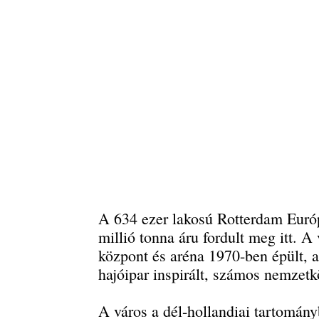
A 634 ezer lakosú Rotterdam Európ
millió tonna áru fordult meg itt. 
központ és aréna 1970-ben épült, az
hajóipar inspirált, számos nemzetkö
A város a dél-hollandiai tartomány