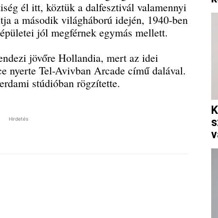
iség él itt, köztük a dalfesztivál valamennyi
tja a második világháború idején, 1940-ben
 épületei jól megférnek egymás mellett.
endezi jövőre Hollandia, mert az idei
e nyerte Tel-Avivban Arcade című dalával.
erdami stúdióban rögzítette.
K
s
Hirdetés
v
Pinterest
WhatsApp
Email
Tumblr