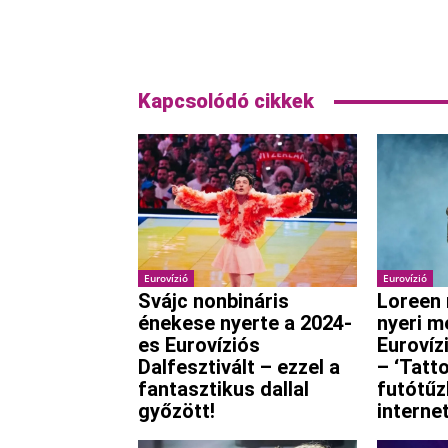
Kapcsolódó cikkek
Eurovízió
Eurovízió
Svájc nonbináris
Loreen 
énekese nyerte a 2024-
nyeri m
es Eurovíziós
Eurovíz
Dalfesztivált – ezzel a
– ‘Tatt
fantasztikus dallal
futótűz
győzött!
interne