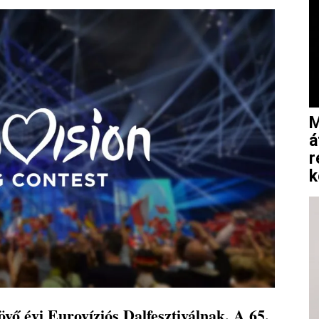
M
á
r
k
övő évi Eurovíziós Dalfesztiválnak. A 65.