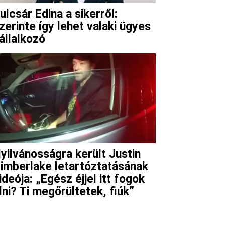
ulcsár Edina a sikerről:
zerinte így lehet valaki ügyes
állalkozó
yilvánosságra került Justin
imberlake letartóztatásának
ideója: „Egész éjjel itt fogok
lni? Ti megőrültetek, fiúk”