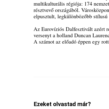
multikulturális régiója: 174 nemzet
résztvevő országából. Városközpon
elpusztult, legkülönbözőbb stílusú
Az Eurovíziós Dalfesztivált azért r
versenyt a holland Duncan Laurenc
A számot az előadó éppen egy rott
Megosztom
Facebook
Ezeket olvastad már?