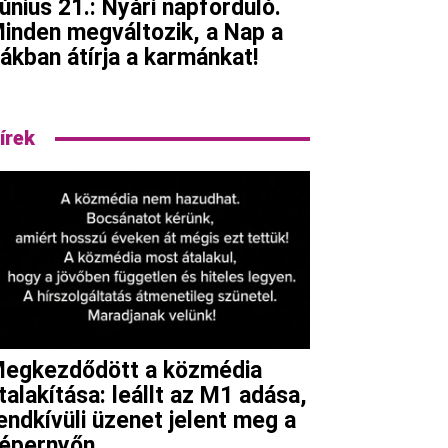
únius 21.: Nyári napforduló.
inden megváltozik, a Nap a
ákban átírja a karmánkat!
írek
egkezdődött a közmédia
talakítása: leállt az M1 adása,
endkívüli üzenet jelent meg a
épernyőn