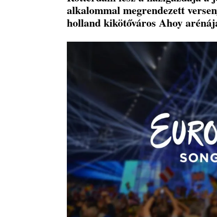
alkalommal megrendezett verseny
holland kikötőváros Ahoy arénája