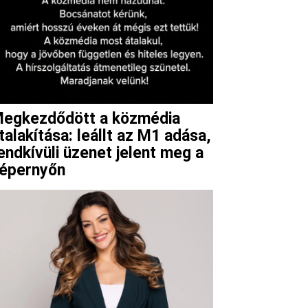
egkezdődött a közmédia
talakítása: leállt az M1 adása,
endkívüli üzenet jelent meg a
épernyőn