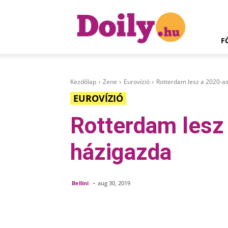
Doily.hu
F
Kezdőlap
Zene
Eurovízió
Rotterdam lesz a 2020-as
EUROVÍZIÓ
Rotterdam lesz 
házigazda
-
Bellini
aug 30, 2019
Megosztom
Facebook