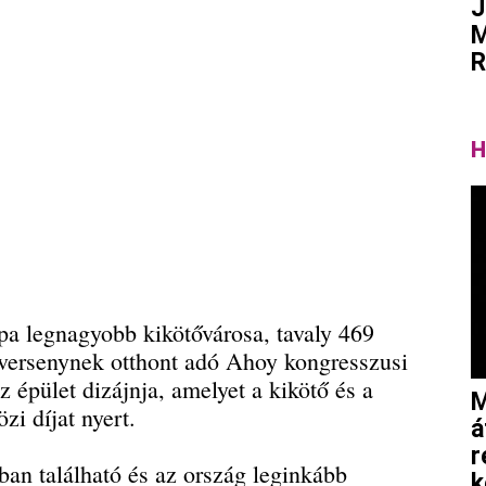
J
M
R
H
a legnagyobb kikötővárosa, tavaly 469
A versenynek otthont adó Ahoy kongresszusi
 épület dizájnja, amelyet a kikötő és a
M
zi díjat nyert.
á
r
ban található és az ország leginkább
k