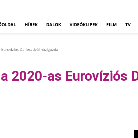
ŐOLDAL
HÍREK
DALOK
VIDEÓKLIPEK
FILM
TV
 Eurovíziós Dalfesztivál házigazda
a 2020-as Eurovíziós D
Pinterest
WhatsApp
Email
Tumblr