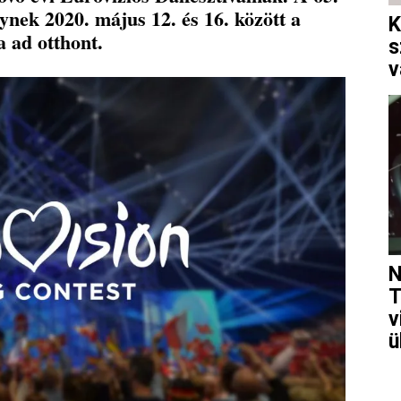
nek 2020. május 12. és 16. között a
K
 ad otthont.
s
v
N
T
v
ü