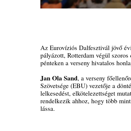
Az Eurovíziós Dalfesztivál jövő év
pályázott, Rotterdam végül szoros 
pénteken a verseny hivatalos honlap
Jan Ola Sand
, a verseny főellenő
Szövetsége (EBU) vezetője a dönté
lelkesedést, elkötelezettséget muta
rendelkezik ahhoz, hogy több mint
lássa.