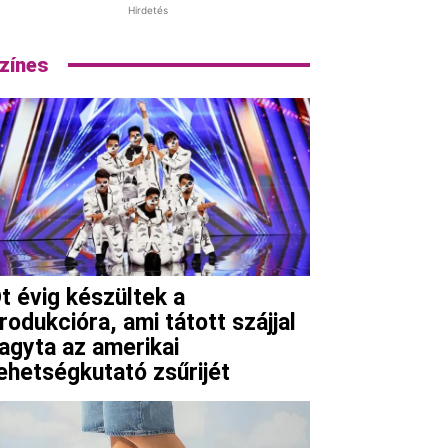
Hirdetés
zínes
t évig készültek a
rodukcióra, ami tátott szájjal
agyta az amerikai
ehetségkutató zsűrijét