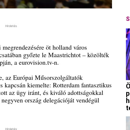
S
Hirdetés
i megrendezésére öt holland város
csatában győzte le Maastrichtot – közölték
ján, a eurovision.tv-n.
re, az Európai Műsorszolgáltatók
s kapcsán kiemelte: Rotterdam fantasztikus
Ö
tott az ügy iránt, és kiváló adottságokkal
p
 negyven ország delegációját vendégül
h
t
Hirdetés