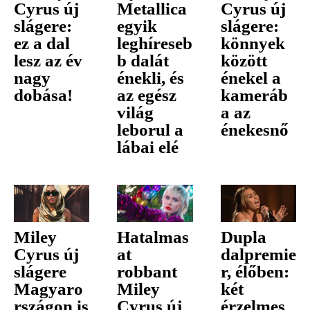
Cyrus új
Metallica
Cyrus új
slágere:
egyik
slágere:
ez a dal
leghíreseb
könnyek
lesz az év
b dalát
között
nagy
énekli, és
énekel a
dobása!
az egész
kameráb
világ
a az
leborul a
énekesnő
lábai elé
Miley
Hatalmas
Dupla
Cyrus új
at
dalpremie
slágere
robbant
r, élőben:
Magyaro
Miley
két
rszágon is
Cyrus új
érzelmes