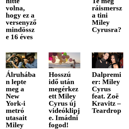
hitte
Te még
volna,
ráismersz
hogy ez a
a tini
versenyző
Miley
mindössz
Cyrusra?
e 16 éves
Álruhába
Hosszú
Dalpremi
n lepte
idő után
er: Miley
meg a
megérkez
Cyrus
New
ett Miley
feat. Zoë
York-i
Cyrus új
Kravitz –
metró
videóklipj
Teardrop
utasait
e. Imádni
Miley
fogod!