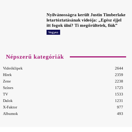
Nyilvánosságra került Justin Timberlake
letartóztatásának videója: „Egész éjjel
itt fogok ülni? Ti megőrültetek, fiúk”
Vegyes
Népszerű kategóriák
Videóklipek
2644
Hírek
2359
Zene
2238
Színes
1725
TV
1533
Dalok
1231
X-Faktor
977
Albumok
493