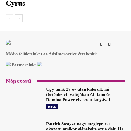
Cyrus
Média felületeinket az AdsInteractive értékesíti:
Partnereink:
Népszerű
Úgy tűnik 27 év után kiderült, mi
történhetett valójában Al Bano és
Romina Power elveszett lányával
Hírek
Patrick Swayze nagy meglepetést
okozott, amikor elénekelte ezt a dalt. Ha