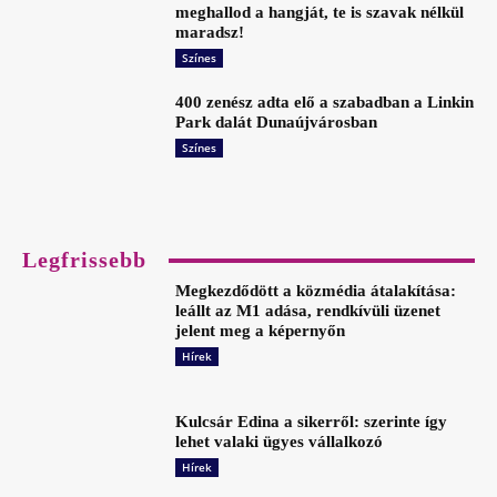
meghallod a hangját, te is szavak nélkül
maradsz!
Színes
400 zenész adta elő a szabadban a Linkin
Park dalát Dunaújvárosban
Színes
Legfrissebb
Megkezdődött a közmédia átalakítása:
leállt az M1 adása, rendkívüli üzenet
jelent meg a képernyőn
Hírek
Kulcsár Edina a sikerről: szerinte így
lehet valaki ügyes vállalkozó
Hírek