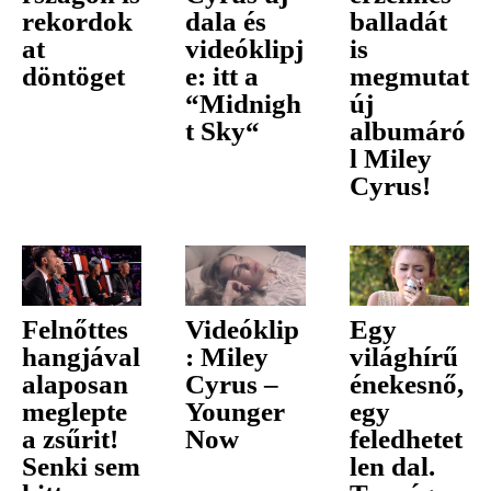
rekordok
dala és
balladát
at
videóklipj
is
döntöget
e: itt a
megmutat
“Midnigh
új
t Sky“
albumáró
l Miley
Cyrus!
Felnőttes
Videóklip
Egy
hangjával
: Miley
világhírű
alaposan
Cyrus –
énekesnő,
meglepte
Younger
egy
a zsűrit!
Now
feledhetet
Senki sem
len dal.