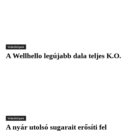
Videóklipek
A Wellhello legújabb dala teljes K.O.
Videóklipek
A nyár utolsó sugarait erősíti fel