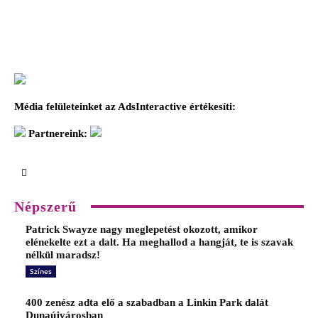
Média felületeinket az AdsInteractive értékesíti:
Partnereink:
Népszerű
Patrick Swayze nagy meglepetést okozott, amikor
elénekelte ezt a dalt. Ha meghallod a hangját, te is szavak
nélkül maradsz!
Színes
400 zenész adta elő a szabadban a Linkin Park dalát
Dunaújvárosban