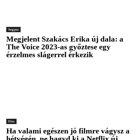
Vegyes
Megjelent Szakács Erika új dala: a
The Voice 2023-as győztese egy
érzelmes slágerrel érkezik
Film
Ha valami egészen jó filmre vágysz a
hétvégén, ne hagyd ki a Netflix új