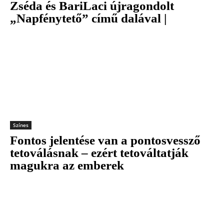
Zséda és BariLaci újragondolt
„Napfénytető” című dalával |
Színes
Fontos jelentése van a pontosvessző
tetoválásnak – ezért tetováltatják
magukra az emberek