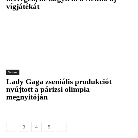
vígjátékát
Színes
Lady Gaga zseniális produkciót
nyújtott a párizsi olimpia
megnyitóján
3
4
5