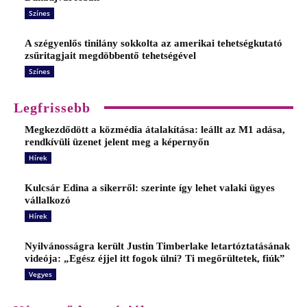
Színes
A szégyenlős tinilány sokkolta az amerikai tehetségkutató
zsűritagjait megdöbbentő tehetségével
Színes
Legfrissebb
Megkezdődött a közmédia átalakítása: leállt az M1 adása,
rendkívüli üzenet jelent meg a képernyőn
Hírek
Kulcsár Edina a sikerről: szerinte így lehet valaki ügyes
vállalkozó
Hírek
Nyilvánosságra került Justin Timberlake letartóztatásának
videója: „Egész éjjel itt fogok ülni? Ti megőrültetek, fiúk”
Vegyes