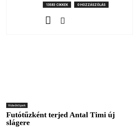
13583 CIKKEK
0 HOZZÁSZÓLÁS
Videóklipek
Futótűzként terjed Antal Timi új
slágere