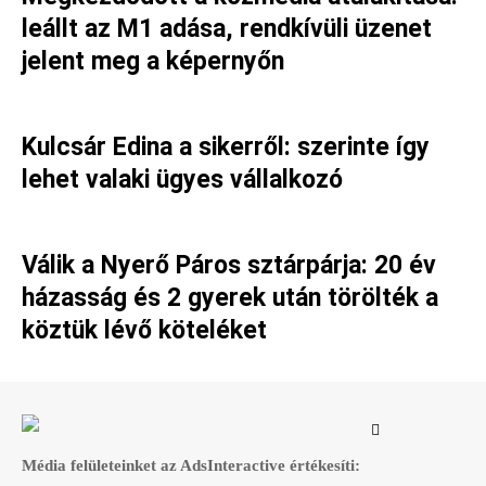
leállt az M1 adása, rendkívüli üzenet
jelent meg a képernyőn
Kulcsár Edina a sikerről: szerinte így
lehet valaki ügyes vállalkozó
Válik a Nyerő Páros sztárpárja: 20 év
házasság és 2 gyerek után törölték a
köztük lévő köteléket
Média felületeinket az AdsInteractive értékesíti: