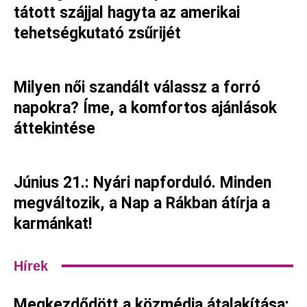
tátott szájjal hagyta az amerikai
tehetségkutató zsűrijét
Milyen női szandált válassz a forró
napokra? Íme, a komfortos ajánlások
áttekintése
Június 21.: Nyári napforduló. Minden
megváltozik, a Nap a Rákban átírja a
karmánkat!
Hírek
Megkezdődött a közmédia átalakítása: