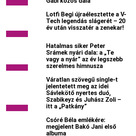
Gabi közös dala
Videóklipek
Lotfi Begi újraélesztette a V-
Tech legendás slágerét – 20
év után visszatér a zenekar!
Videóklipek
Hatalmas siker Peter
Srámek nyári dala: a „Te
vagy a nyár” az év legszebb
szerelmes himnusza
Videóklipek
Váratlan szövegű single-t
jelentetett meg az idei
Sávlekötő nyertes duó,
Szabikeyz és Juhász Zoli –
itt a „Patkány”
Videóklipek
Csóré Béla emlékére:
megjelent Bakó Jani első
albuma