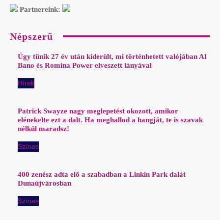
Partnereink:
Népszerű
Úgy tűnik 27 év után kiderült, mi történhetett valójában Al
Bano és Romina Power elveszett lányával
Hírek
Patrick Swayze nagy meglepetést okozott, amikor
elénekelte ezt a dalt. Ha meghallod a hangját, te is szavak
nélkül maradsz!
Színes
400 zenész adta elő a szabadban a Linkin Park dalát
Dunaújvárosban
Színes