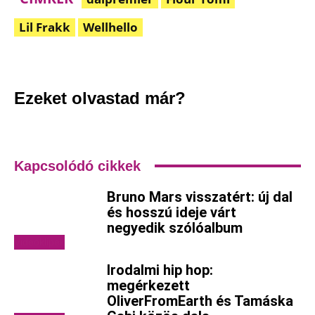
Lil Frakk
Wellhello
Facebook
Pinterest
WhatsApp
Em
Ezeket olvastad már?
Kapcsolódó cikkek
Bruno Mars visszatért: új dal
és hosszú ideje várt
negyedik szólóalbum
Videóklipek
Irodalmi hip hop:
megérkezett
OliverFromEarth és Tamáska