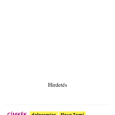
Hirdetés
CÍMKÉK
dalpremier
Flour Tomi