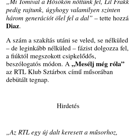
„Mi Tomival a Hősökön nőttünk fel, Lil Frakk
pedig rajtunk, úgyhogy valamilyen szinten
három generációt ölel fel a dal”
– tette hozzá
Diaz
.
A szám a szakítás utáni se veled, se nélküled
– de leginkább nélküled – fázist dolgozza fel,
a fiúktól megszokott csipkelődős,
„Mesélj még róla”
beszólogatós módon. A
az RTL Klub Sztárbox című műsorában
debütált tegnap.
Hirdetés
„Az RTL egy új dalt keresett a műsorhoz,