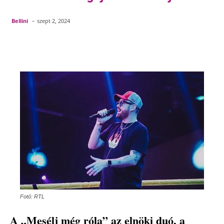
-
Bellini
szept 2, 2024
Facebook
Pinterest
WhatsApp
Em
Fotó: RTL
A „Mesélj még róla” az elnöki duó, a