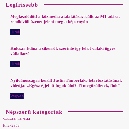
Legfrissebb
Megkezdődött a közmédia átalakítása: leállt az M1 adása,
rendkívüli üzenet jelent meg a képernyőn
Hírek
Kulcsár Edina a sikerről: szerinte így lehet valaki ügyes
vállalkozó
Hírek
Nyilvánosságra került Justin Timberlake letartóztatásának
videója: „Egész éjjel itt fogok ülni? Ti megőrültetek, fiúk”
Vegyes
Népszerű kategóriák
Videóklipek
2644
Hírek
2359