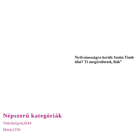
Nyilvánosságra került Justin Timbe
ülni? Ti megőrültetek, fiúk”
Népszerű kategóriák
Videóklipek
2644
Hírek
2359