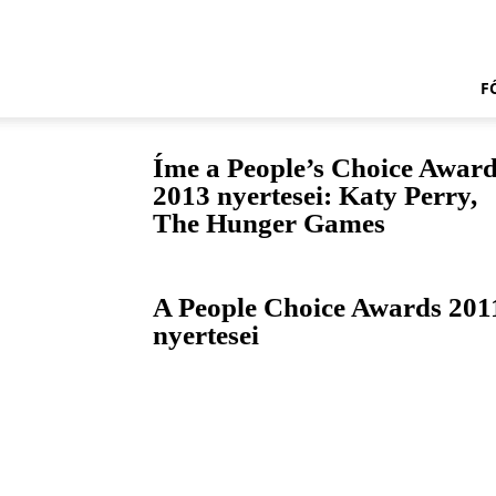
Doily.hu
F
Íme a People’s Choice Awar
2013 nyertesei: Katy Perry,
The Hunger Games
A People Choice Awards 201
nyertesei