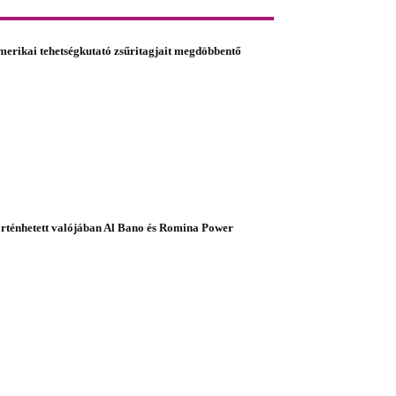
amerikai tehetségkutató zsűritagjait megdöbbentő
történhetett valójában Al Bano és Romina Power