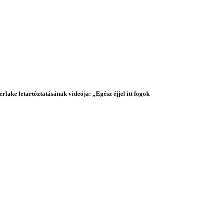
rlake letartóztatásának videója: „Egész éjjel itt fogok