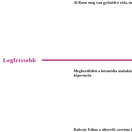
Al Bano meg van győződve róla, tud
Legfrissebb
Megkezdődött a közmédia átalakítás
képernyőn
Kulcsár Edina a sikerről: szerinte 