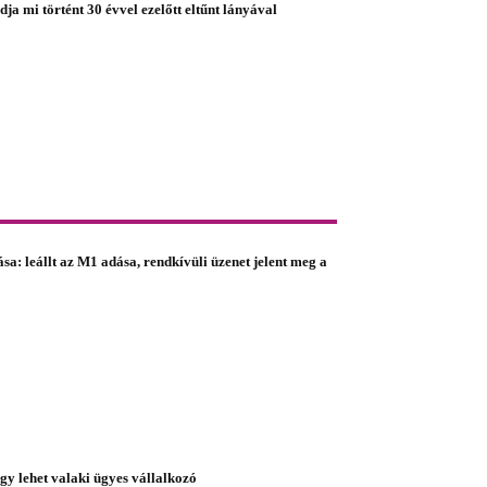
ja mi történt 30 évvel ezelőtt eltűnt lányával
a: leállt az M1 adása, rendkívüli üzenet jelent meg a
így lehet valaki ügyes vállalkozó