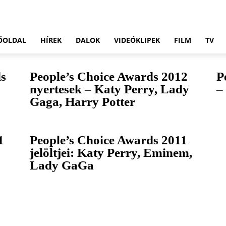
ŐOLDAL
HÍREK
DALOK
VIDEÓKLIPEK
FILM
TV
ds
People’s Choice Awards 2012
P
nyertesek – Katy Perry, Lady
–
Gaga, Harry Potter
1
People’s Choice Awards 2011
jelöltjei: Katy Perry, Eminem,
Lady GaGa