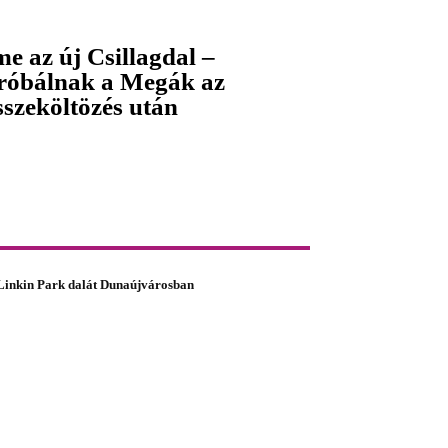
me az új Csillagdal –
róbálnak a Megák az
sszeköltözés után
 Linkin Park dalát Dunaújvárosban