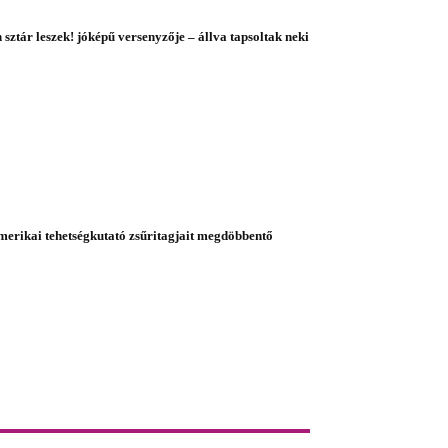
 sztár leszek! jóképű versenyzője – állva tapsoltak neki
amerikai tehetségkutató zsűritagjait megdöbbentő