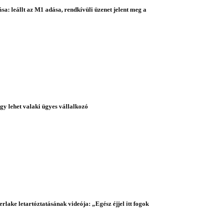
a: leállt az M1 adása, rendkívüli üzenet jelent meg a
így lehet valaki ügyes vállalkozó
rlake letartóztatásának videója: „Egész éjjel itt fogok