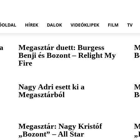
ŐOLDAL
HÍREK
DALOK
VIDEÓKLIPEK
FILM
TV
 a
Megasztár duett: Burgess
M
Benji és Bozont – Relight My
B
Fire
Nagy Adri esett ki a
M
Megasztárból
B
Megasztár: Nagy Kristóf
M
„Bozont” – All Star
„