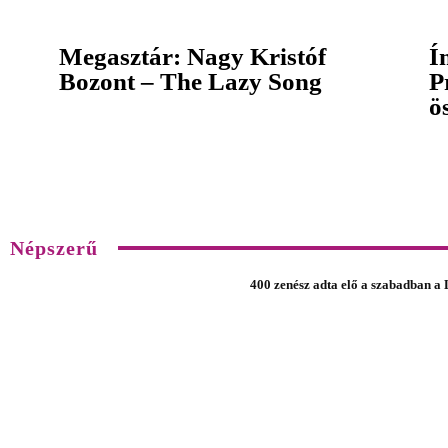
Megasztár: Nagy Kristóf
Í
Bozont – The Lazy Song
P
ö
Népszerű
400 zenész adta elő a szabadban a