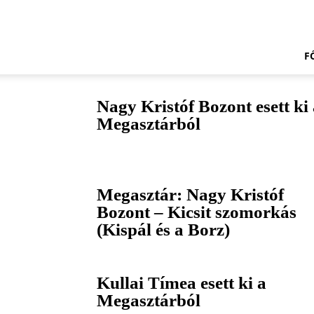
Doily.hu
F
Nagy Kristóf Bozont esett ki
Megasztárból
Megasztár: Nagy Kristóf
Bozont – Kicsit szomorkás
(Kispál és a Borz)
Kullai Tímea esett ki a
Megasztárból