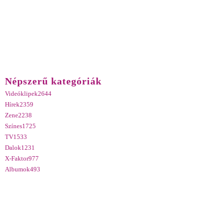
Népszerű kategóriák
Videóklipek
2644
Hírek
2359
Zene
2238
Színes
1725
TV
1533
Dalok
1231
X-Faktor
977
Albumok
493