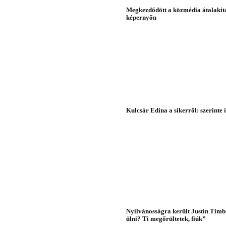
Megkezdődött a közmédia átalakítás
képernyőn
Kulcsár Edina a sikerről: szerinte 
Nyilvánosságra került Justin Timbe
ülni? Ti megőrültetek, fiúk”