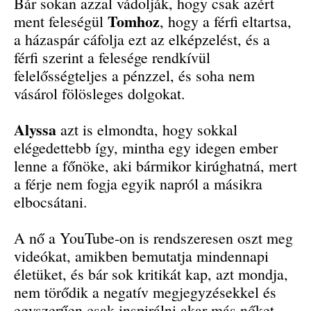
Bár sokan azzal vádolják, hogy csak azért
Tomhoz
ment feleségül
, hogy a férfi eltartsa,
a házaspár cáfolja ezt az elképzelést, és a
férfi szerint a felesége rendkívül
felelősségteljes a pénzzel, és soha nem
vásárol fölösleges dolgokat.
Alyssa
azt is elmondta, hogy sokkal
elégedettebb így, mintha egy idegen ember
lenne a főnöke, aki bármikor kirúghatná, mert
a férje nem fogja egyik napról a másikra
elbocsátani.
A nő a YouTube-on is rendszeresen oszt meg
videókat, amikben bemutatja mindennapi
életüket, és bár sok kritikát kap, azt mondja,
nem törődik a negatív megjegyzésekkel és
egyszerűen csak inspirálni akar más nőket.