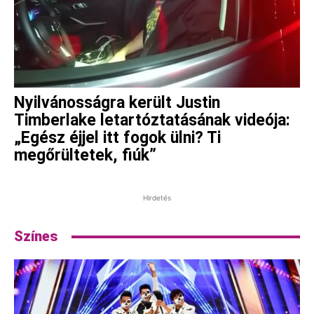
Nyilvánosságra került Justin
Timberlake letartóztatásának videója:
„Egész éjjel itt fogok ülni? Ti
megőrültetek, fiúk”
Hirdetés
Színes