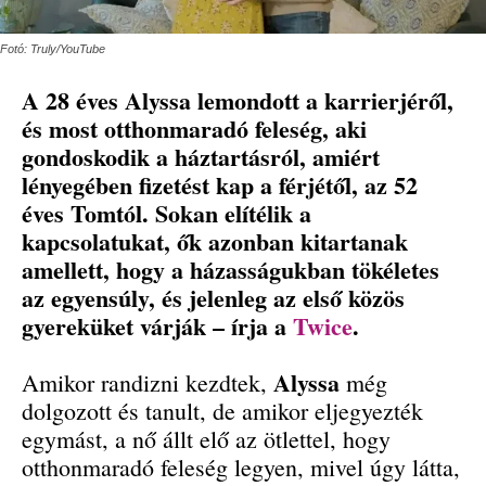
Fotó: Truly/YouTube
A 28 éves Alyssa lemondott a karrierjéről,
és most otthonmaradó feleség, aki
gondoskodik a háztartásról, amiért
lényegében fizetést kap a férjétől, az 52
éves Tomtól. Sokan elítélik a
kapcsolatukat, ők azonban kitartanak
amellett, hogy a házasságukban tökéletes
az egyensúly, és jelenleg az első közös
gyereküket várják – írja a
Twice
.
Alyssa
Amikor randizni kezdtek,
még
dolgozott és tanult, de amikor eljegyezték
egymást, a nő állt elő az ötlettel, hogy
otthonmaradó feleség legyen, mivel úgy látta,