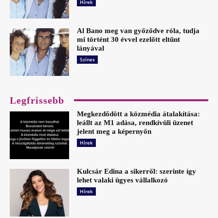
Hírek
Al Bano meg van győződve róla, tudja
mi történt 30 évvel ezelőtt eltűnt
lányával
Színes
Legfrissebb
Megkezdődött a közmédia átalakítása:
leállt az M1 adása, rendkívüli üzenet
jelent meg a képernyőn
Hírek
Kulcsár Edina a sikerről: szerinte így
lehet valaki ügyes vállalkozó
Hírek