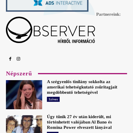
Partnereink:
Népszerű
A szégyenlős tinilány sokkolta az
amerikai tehetségkutató zsűritagjait
megdöbbentő tehetségével
Színes
Úgy tűnik 27 év után kiderült, mi
történhetett valójában Al Bano és
Romina Power elveszett lányával