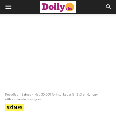
Kezdőlap
Színes
Heti 35.000 forintot kap a férjétől a nő, hogy
otthonmaradó feleség és...
SZÍNES