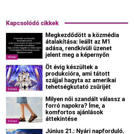
Kapcsolódó cikkek
Megkezdődött a közmédia
átalakítása: leállt az M1
adása, rendkívüli üzenet
jelent meg a képernyőn
Hírek
Öt évig készültek a
produkcióra, ami tátott
szájjal hagyta az amerikai
tehetségkutató zsűrijét
Színes
Milyen női szandált válassz a
forró napokra? Íme, a
komfortos ajánlások
áttekintése
Színes
Június 21.: Nyári napforduló.