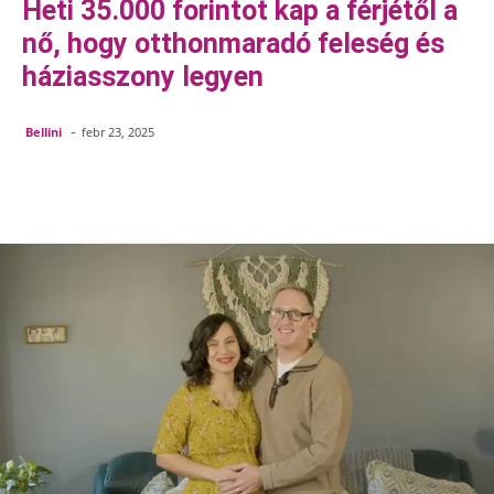
Heti 35.000 forintot kap a férjétől a
nő, hogy otthonmaradó feleség és
háziasszony legyen
-
Bellini
febr 23, 2025
Facebook
Pinterest
WhatsApp