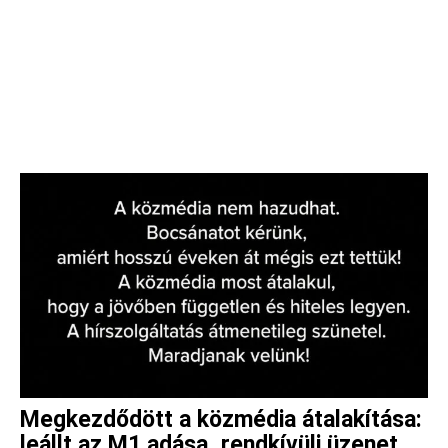
Megkezdődött a közmédia átalakítása:
leállt az M1 adása, rendkívüli üzenet