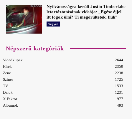
Nyilvánosságra került Justin Timberlake
letartóztatásának videója: „Egész éjjel
itt fogok ülni? Ti megőrültetek, fiúk”
Vegyes
Népszerű kategóriák
Videóklipek
2644
Hírek
2359
Zene
2238
Színes
1725
TV
1533
Dalok
1231
X-Faktor
977
Albumok
493
© Doily.hu - Minden jog fenntartva!