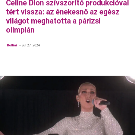
Celine Dion szívszorító produkcióval
tért vissza: az énekesnő az egész
világot meghatotta a párizsi
olimpián
-
Bellini
júl 27, 2024
Facebook
Pinterest
WhatsApp