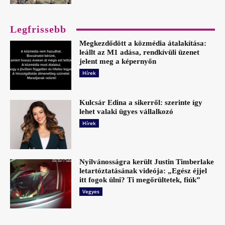
Legfrissebb
Megkezdődött a közmédia átalakítása:
leállt az M1 adása, rendkívüli üzenet
jelent meg a képernyőn
Hírek
Kulcsár Edina a sikerről: szerinte így
lehet valaki ügyes vállalkozó
Hírek
Nyilvánosságra került Justin Timberlake
letartóztatásának videója: „Egész éjjel
itt fogok ülni? Ti megőrültetek, fiúk”
Vegyes