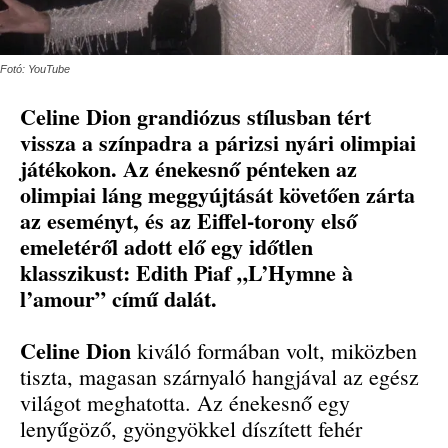
Fotó: YouTube
Celine Dion grandiózus stílusban tért
vissza a színpadra a párizsi nyári olimpiai
játékokon. Az énekesnő pénteken az
olimpiai láng meggyújtását követően zárta
az eseményt, és az Eiffel-torony első
emeletéről adott elő egy időtlen
klasszikust: Edith Piaf „L’Hymne à
l’amour” című dalát.
Celine Dion
kiváló formában volt, miközben
tiszta, magasan szárnyaló hangjával az egész
világot meghatotta. Az énekesnő egy
lenyűgöző, gyöngyökkel díszített fehér