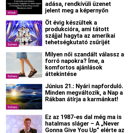
adása, rendkívüli üzenet
jelent meg a képernyőn
Hírek
Öt évig készültek a
produkcióra, ami tátott
szájjal hagyta az amerikai
tehetségkutató zsűrijét
Színes
Milyen női szandált válassz a
forró napokra? Íme, a
komfortos ajánlások
áttekintése
Színes
Június 21.: Nyári napforduló.
Minden megváltozik, a Nap a
Rákban átírja a karmánkat!
Színes
Ez az 1987-es dal még ma is
hatalmas sláger – A „Never
Gonna Give You Up” elérte az