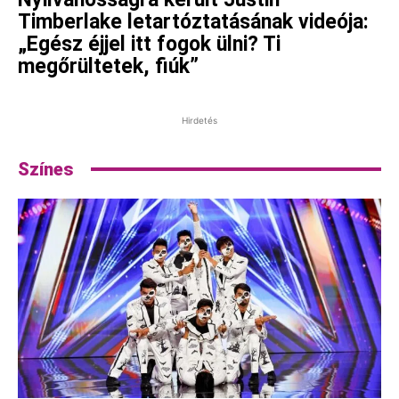
Timberlake letartóztatásának videója:
„Egész éjjel itt fogok ülni? Ti
megőrültetek, fiúk”
Hirdetés
Színes