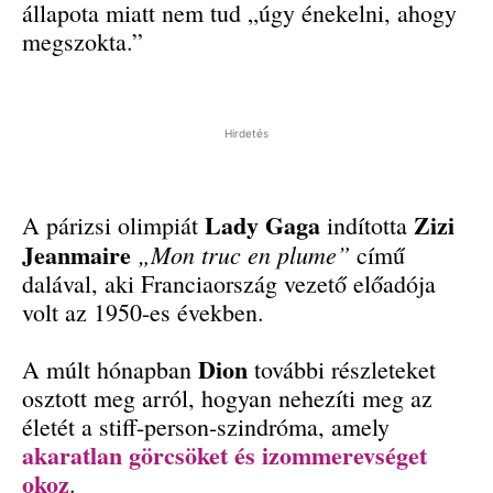
állapota miatt nem tud „úgy énekelni, ahogy
megszokta.”
Hirdetés
Lady Gaga
Zizi
A párizsi olimpiát
indította
Jeanmaire
„Mon truc en plume”
című
dalával, aki Franciaország vezető előadója
volt az 1950-es években.
Dion
A múlt hónapban
további részleteket
osztott meg arról, hogyan nehezíti meg az
életét a stiff-person-szindróma, amely
akaratlan görcsöket és izommerevséget
okoz
.