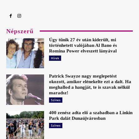
Népszerű
Úgy tűnik 27 év után kiderült, mi
történhetett valójában Al Bano és
Romina Power elveszett lányával
Hírek
Patrick Swayze nagy meglepetést
okozott, amikor elénekelte ezt a dalt. Ha
meghallod a hangját, te is szavak nélkül
maradsz!
Színes
400 zenész adta elő a szabadban a Linkin
Park dalát Dunaújvárosban
Színes