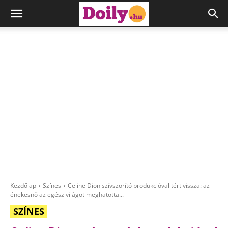
Kezdőlap
Színes
Celine Dion szívszorító produkcióval tért vissza: az
énekesnő az egész világot meghatotta...
SZÍNES