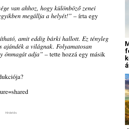
sége van ahhoz, hogy különböző zenei
gyikben megállja a helyét!”
– írta egy
ható, amit eddig bárki hallott. Ez tényleg
M
s ajándék a világnak. Folyamatosan
f
ogy önmagát adja”
– tette hozzá egy másik
k
á
dukciója?
ture=shared
Hirdetés