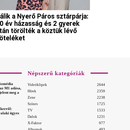
álik a Nyerő Páros sztárpárja:
0 év házasság és 2 gyerek
tán törölték a köztük lévő
öteléket
Népszerű kategóriák
özmédia
Videóklipek
2644
t az M1 adása,
Hírek
2359
jelent meg a
Zene
2238
Színes
1725
ikerről:
TV
1533
 valaki ügyes
Dalok
1231
X-Faktor
977
Albumok
493