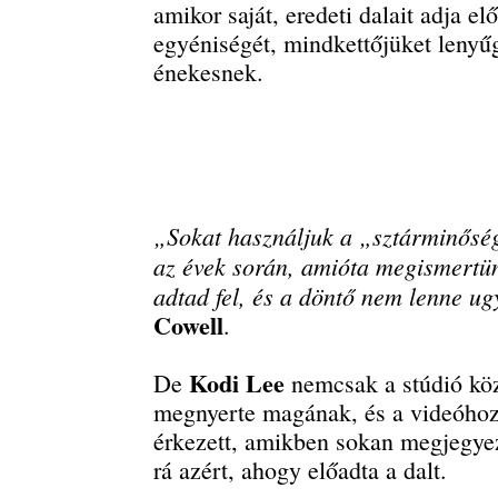
amikor saját, eredeti dalait adja e
egyéniségét, mindkettőjüket lenyűg
énekesnek.
„Sokat használjuk a „sztárminőség”
az évek során, amióta megismertün
adtad fel, és a döntő nem lenne u
Cowell
.
Kodi Lee
De
nemcsak a stúdió köz
megnyerte magának, és a videóhoz 
érkezett, amikben sokan megjegye
rá azért, ahogy előadta a dalt.