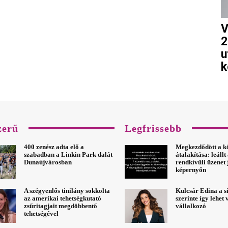
V
2
u
k
zerű
Legfrissebb
400 zenész adta elő a
Megkezdődött a k
szabadban a Linkin Park dalát
átalakítása: leáll
Dunaújvárosban
rendkívüli üzenet 
képernyőn
A szégyenlős tinilány sokkolta
Kulcsár Edina a s
az amerikai tehetségkutató
szerinte így lehet
zsűritagjait megdöbbentő
vállalkozó
tehetségével