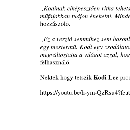
„Kodinak elképesztően ritka tehet
műfajokban tudjon énekelni. Minde
hozzászóló.
„Ez a verzió semmihez sem hasonlít
egy mestermű. Kodi egy csodálato
megváltoztatja a világot azzal, h
felhasználó.
Kodi Lee
Nektek hogy tetszik
pro
https://youtu.be/h-ym-QzRsu4?fea