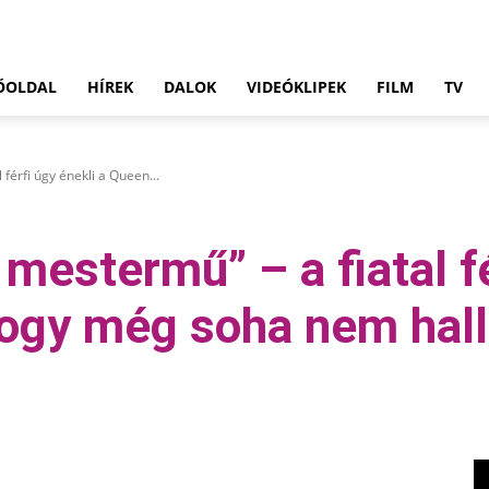
ŐOLDAL
HÍREK
DALOK
VIDEÓKLIPEK
FILM
TV
 férfi úgy énekli a Queen...
mestermű” – a fiatal fé
hogy még soha nem hall
Pinterest
WhatsApp
Email
Tumblr