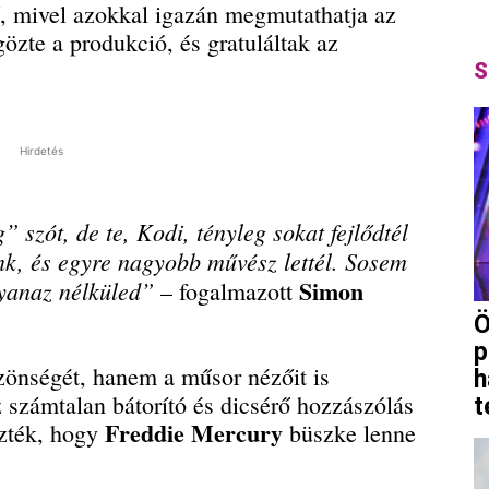
lő, mivel azokkal igazán megmutathatja az
özte a produkció, és gratuláltak az
S
Hirdetés
 szót, de te, Kodi, tényleg sokat fejlődtél
k, és egyre nagyobb művész lettél. Sosem
Simon
gyanaz nélküled”
– fogalmazott
Ö
p
önségét, hanem a műsor nézőit is
h
számtalan bátorító és dicsérő hozzászólás
t
Freddie Mercury
zték, hogy
büszke lenne