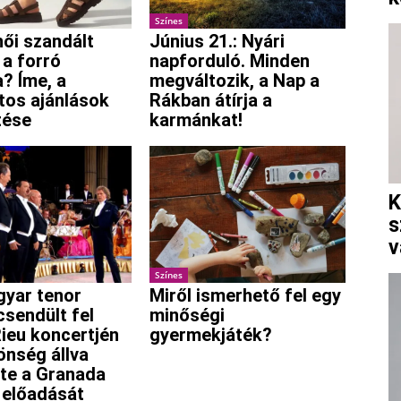
Színes
női szandált
Június 21.: Nyári
 a forró
napforduló. Minden
? Íme, a
megváltozik, a Nap a
os ajánlások
Rákban átírja a
tése
karmánkat!
K
s
v
Színes
yar tenor
Miről ismerhető fel egy
csendült fel
minőségi
ieu koncertjén
gyermekjáték?
önség állva
te a Granada
 előadását