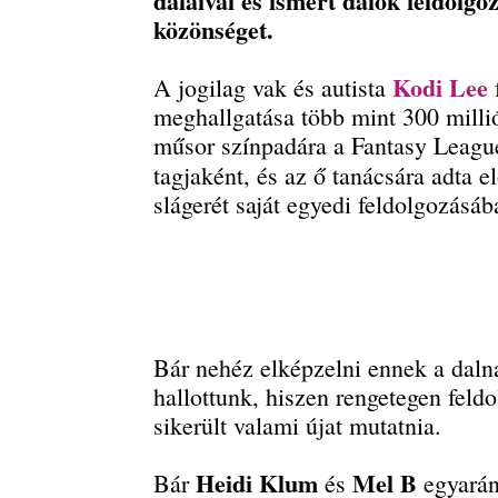
dalaival és ismert dalok feldolgo
közönséget.
Kodi Lee
A jogilag vak és autista
f
meghallgatása több mint 300 millió
műsor színpadára a Fantasy Leagu
tagjaként, és az ő tanácsára adta e
slágerét saját egyedi feldolgozásáb
Bár nehéz elképzelni ennek a daln
hallottunk, hiszen rengetegen feld
sikerült valami újat mutatnia.
Heidi Klum
Mel B
Bár
és
egyarán