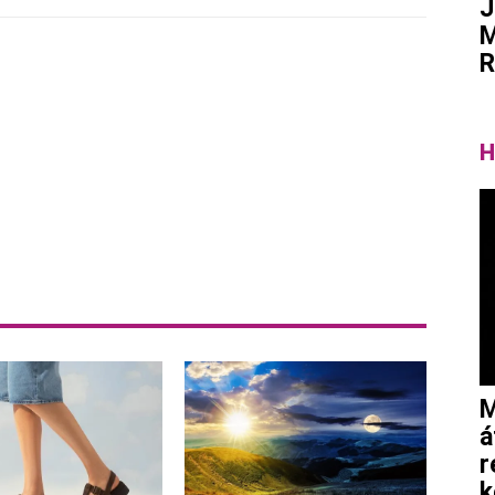
J
M
R
Pinterest
WhatsApp
Email
Tumblr
H
M
á
r
k