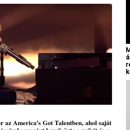
M
á
r
k
ör az America’s Got Talentben, ahol saját