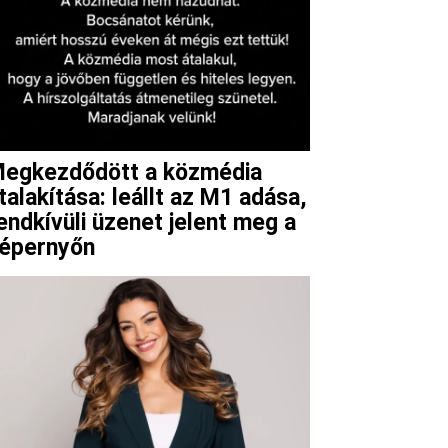
egkezdődött a közmédia
talakítása: leállt az M1 adása,
endkívüli üzenet jelent meg a
épernyőn