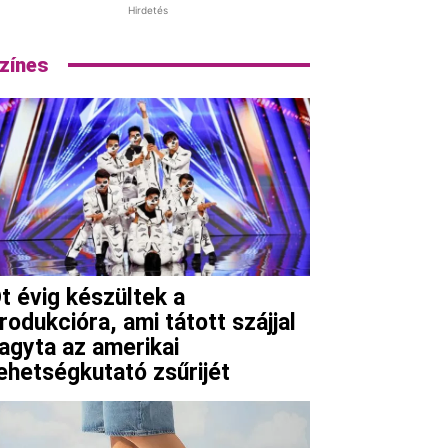
Hirdetés
zínes
t évig készültek a
rodukcióra, ami tátott szájjal
agyta az amerikai
ehetségkutató zsűrijét