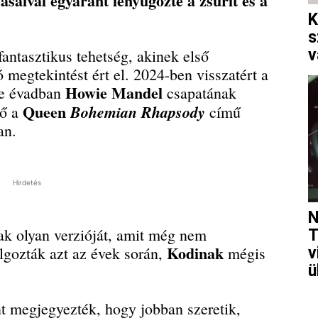
zásaival egyaránt lenyűgözte a zsűrit és a
K
s
antasztikus tehetség, akinek első
v
 megtekintést ért el. 2024-ben visszatért a
Howie Mandel
e évadban
csapatának
Queen
Bohemian Rhapsody
lő a
című
an.
Hirdetés
N
ak olyan verzióját, amit még nem
T
Kodinak
olgozták azt az évek során,
mégis
v
ü
t megjegyezték, hogy jobban szeretik,