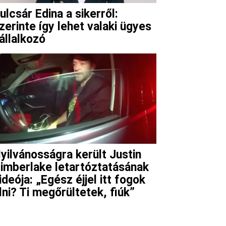
ulcsár Edina a sikerről:
zerinte így lehet valaki ügyes
állalkozó
yilvánosságra került Justin
imberlake letartóztatásának
ideója: „Egész éjjel itt fogok
lni? Ti megőrültetek, fiúk”