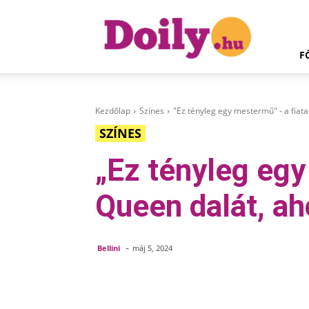
Doily.hu
F
Kezdőlap
Színes
"Ez tényleg egy mestermű" - a fiatal
SZÍNES
„Ez tényleg egy 
Queen dalát, a
-
Bellini
máj 5, 2024
Megosztom
Facebook