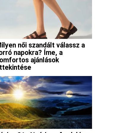
ilyen női szandált válassz a
orró napokra? Íme, a
omfortos ajánlások
ttekintése