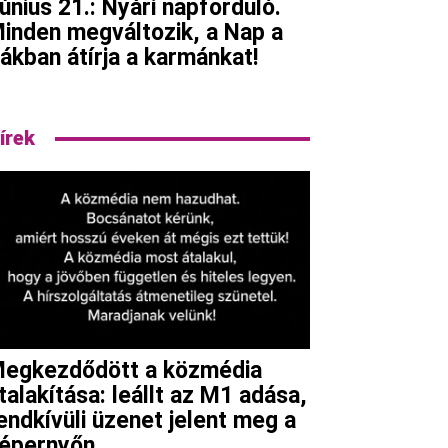
únius 21.: Nyári napforduló.
inden megváltozik, a Nap a
ákban átírja a karmánkat!
Viber
írek
egkezdődött a közmédia
talakítása: leállt az M1 adása,
endkívüli üzenet jelent meg a
épernyőn