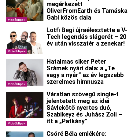
megérkezett
OliverFromEarth és Tamáska
Gabi közös dala
Videóklipek
Lotfi Begi újraélesztette a V-
Tech legendás slágerét – 20
év után visszatér a zenekar!
Videóklipek
Hatalmas siker Peter
Srámek nyári dala: a „Te
vagy a nyár” az év legszebb
szerelmes himnusza
Videóklipek
Váratlan szövegű single-t
jelentetett meg az idei
Sávlekötő nyertes duó,
Szabikeyz és Juhász Zoli –
itt a „Patkány”
Videóklipek
Csóré Béla emlékére: