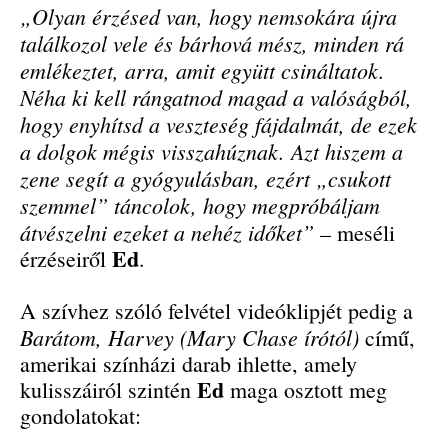
„Olyan érzésed van, hogy nemsokára újra
találkozol vele és bárhová mész, minden rá
emlékeztet, arra, amit együtt csináltatok.
Néha ki kell rángatnod magad a valóságból,
hogy enyhítsd a veszteség fájdalmát, de ezek
a dolgok mégis visszahúznak. Azt hiszem a
zene segít a gyógyulásban, ezért „csukott
szemmel” táncolok, hogy megpróbáljam
átvészelni ezeket a nehéz időket”
– meséli
Ed
érzéseiről
.
A szívhez szóló felvétel videóklipjét pedig a
Barátom, Harvey (Mary Chase írótól)
című,
amerikai színházi darab ihlette, amely
Ed
kulisszáiról szintén
maga osztott meg
gondolatokat: