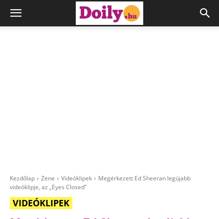
Kezdőlap
Zene
Videóklipek
Megérkezett Ed Sheeran legújabb
videóklipje, az „Eyes Closed”
VIDEÓKLIPEK