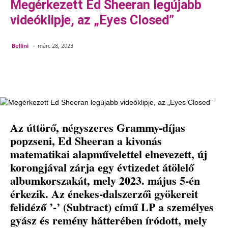
Megérkezett Ed Sheeran legújabb
videóklipje, az „Eyes Closed”
-
Bellini
márc 28, 2023
Facebook
Pinterest
WhatsApp
Az úttörő, négyszeres Grammy-díjas
popzseni, Ed Sheeran a kivonás
matematikai alapművelettel elnevezett, új
korongjával zárja egy évtizedet átölelő
albumkorszakát, mely 2023. május 5-én
érkezik. Az énekes-dalszerzői gyökereit
felidéző ’-’ (Subtract) című LP a személyes
gyász és remény hátterében íródott, mely