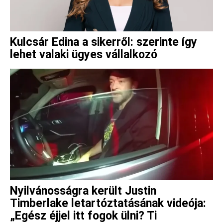
Kulcsár Edina a sikerről: szerinte így
lehet valaki ügyes vállalkozó
Nyilvánosságra került Justin
Timberlake letartóztatásának videója:
„Egész éjjel itt fogok ülni? Ti