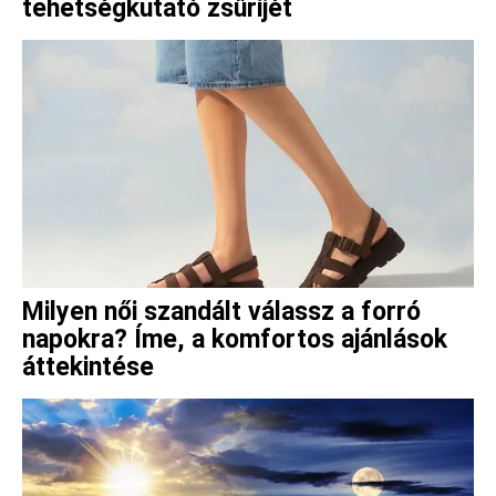
tehetségkutató zsűrijét
Milyen női szandált válassz a forró
napokra? Íme, a komfortos ajánlások
áttekintése