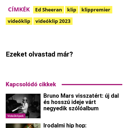
CÍMKÉK
Ed Sheeran
klip
klippremier
videóklip
videóklip 2023
Facebook
Pinterest
WhatsApp
Ezeket olvastad már?
Kapcsolódó cikkek
Bruno Mars visszatért: új dal
és hosszú ideje várt
negyedik szólóalbum
Videóklipek
Irodalmi hip hop: