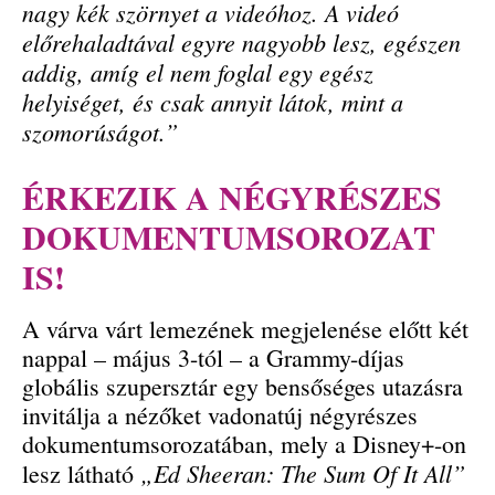
nagy kék szörnyet a videóhoz. A videó
előrehaladtával egyre nagyobb lesz, egészen
addig, amíg el nem foglal egy egész
helyiséget, és csak annyit látok, mint a
szomorúságot.”
ÉRKEZIK A NÉGYRÉSZES
DOKUMENTUMSOROZAT
IS!
A várva várt lemezének megjelenése előtt két
nappal – május 3-tól – a Grammy-díjas
globális szupersztár egy bensőséges utazásra
invitálja a nézőket vadonatúj négyrészes
dokumentumsorozatában, mely a Disney+-on
„Ed Sheeran: The Sum Of It All”
lesz látható