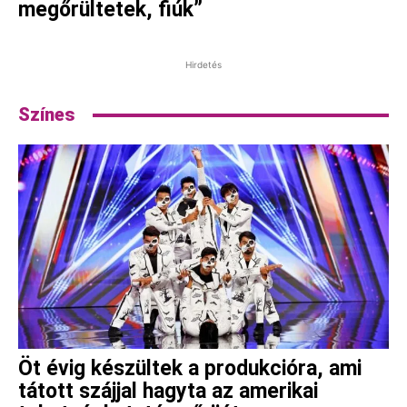
megőrültetek, fiúk”
Hirdetés
Színes
Öt évig készültek a produkcióra, ami
tátott szájjal hagyta az amerikai