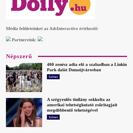
Média felületeinket az AdsInteractive értékesíti:
Partnereink:
Népszerű
400 zenész adta elő a szabadban a Linkin
Park dalát Dunaújvárosban
Színes
A szégyenlős tinilány sokkolta az
amerikai tehetségkutató zsűritagjait
megdöbbentő tehetségével
Színes