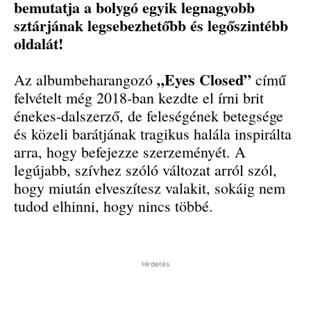
bemutatja a bolygó egyik legnagyobb
sztárjának legsebezhetőbb és legőszintébb
oldalát!
„Eyes Closed”
Az albumbeharangozó
című
felvételt még 2018-ban kezdte el írni brit
énekes-dalszerző, de feleségének betegsége
és közeli barátjának tragikus halála inspirálta
arra, hogy befejezze szerzeményét. A
legújabb, szívhez szóló változat arról szól,
hogy miután elveszítesz valakit, sokáig nem
tudod elhinni, hogy nincs többé.
Hirdetés