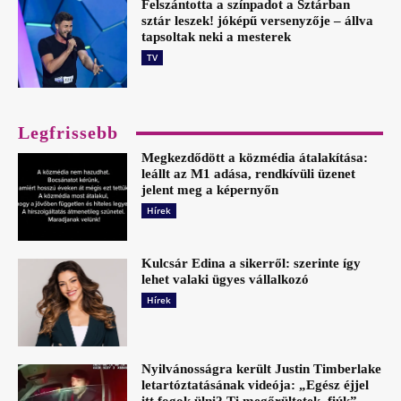
Felszántotta a színpadot a Sztárban
sztár leszek! jóképű versenyzője – állva
tapsoltak neki a mesterek
TV
Legfrissebb
Megkezdődött a közmédia átalakítása:
leállt az M1 adása, rendkívüli üzenet
jelent meg a képernyőn
Hírek
Kulcsár Edina a sikerről: szerinte így
lehet valaki ügyes vállalkozó
Hírek
Nyilvánosságra került Justin Timberlake
letartóztatásának videója: „Egész éjjel
itt fogok ülni? Ti megőrültetek, fiúk”