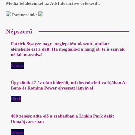
Média felületeinket az AdsInteractive értékesíti:
Partnereink:
Népszerű
Patrick Swayze nagy meglepetést okozott, amikor
elénekelte ezt a dalt. Ha meghallod a hangját, te is szavak
nélkül maradsz!
Színes
Úgy tűnik 27 év után kiderült, mi történhetett valójában Al
Bano és Romina Power elveszett lányával
Hírek
400 zenész adta elő a szabadban a Linkin Park dalát
Dunaújvárosban
Színes