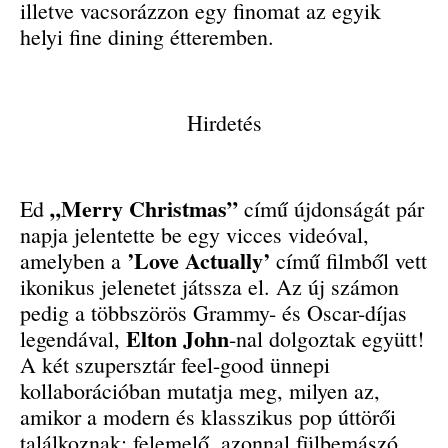
illetve vacsorázzon egy finomat az egyik
helyi fine dining étteremben.
Hirdetés
„Merry Christmas”
Ed
című újdonságát pár
napja jelentette be egy vicces videóval,
’Love Actually’
amelyben a
című filmből vett
ikonikus jelenetet játssza el. Az új számon
pedig a többszörös Grammy- és Oscar-díjas
Elton John
legendával,
-nal dolgoztak együtt!
A két szupersztár feel-good ünnepi
kollaborációban mutatja meg, milyen az,
amikor a modern és klasszikus pop úttörői
találkoznak: felemelő, azonnal fülbemászó