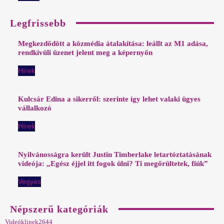
Legfrissebb
Megkezdődött a közmédia átalakítása: leállt az M1 adása,
rendkívüli üzenet jelent meg a képernyőn
Hírek
Kulcsár Edina a sikerről: szerinte így lehet valaki ügyes
vállalkozó
Hírek
Nyilvánosságra került Justin Timberlake letartóztatásának
videója: „Egész éjjel itt fogok ülni? Ti megőrültetek, fiúk”
Vegyes
Népszerű kategóriák
Videóklipek
2644