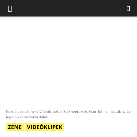
Kezdőlap
Zene
Videóklipek
Ed Sheeran és Elton John elhozták az év
legjobb karácsonyi dalát
ZENE
VIDEÓKLIPEK