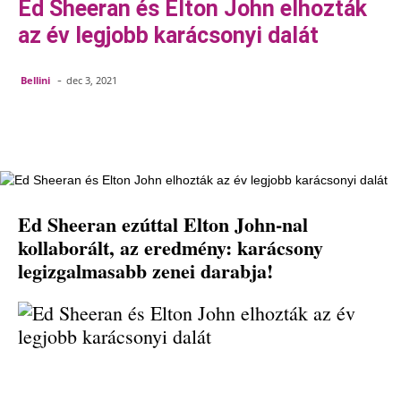
Ed Sheeran és Elton John elhozták
az év legjobb karácsonyi dalát
-
Bellini
dec 3, 2021
Facebook
Pinterest
WhatsApp
Em
Ed Sheeran ezúttal Elton John-nal
kollaborált, az eredmény: karácsony
legizgalmasabb zenei darabja!