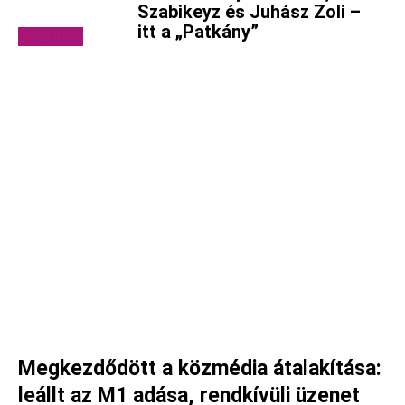
Szabikeyz és Juhász Zoli –
itt a „Patkány”
Videóklipek
Megkezdődött a közmédia átalakítása:
leállt az M1 adása, rendkívüli üzenet