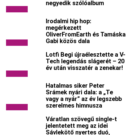
negyedik szólóalbum
Videóklipek
Irodalmi hip hop:
megérkezett
OliverFromEarth és Tamáska
Gabi közös dala
Videóklipek
Lotfi Begi újraélesztette a V-
Tech legendás slágerét – 20
év után visszatér a zenekar!
Videóklipek
Hatalmas siker Peter
Srámek nyári dala: a „Te
vagy a nyár” az év legszebb
szerelmes himnusza
Videóklipek
Váratlan szövegű single-t
jelentetett meg az idei
Sávlekötő nyertes duó,