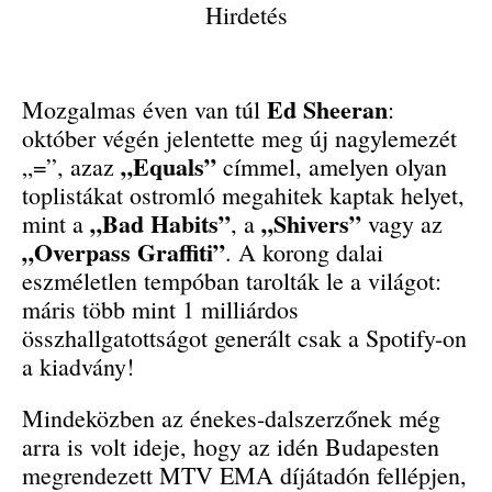
Hirdetés
Ed Sheeran
Mozgalmas éven van túl
:
október végén jelentette meg új nagylemezét
„Equals”
„=”, azaz
címmel, amelyen olyan
toplistákat ostromló megahitek kaptak helyet,
„Bad Habits”
„Shivers”
mint a
, a
vagy az
„Overpass Graffiti”
. A korong dalai
eszméletlen tempóban tarolták le a világot:
máris több mint 1 milliárdos
összhallgatottságot generált csak a Spotify-on
a kiadvány!
Mindeközben az énekes-dalszerzőnek még
arra is volt ideje, hogy az idén Budapesten
megrendezett MTV EMA díjátadón fellépjen,