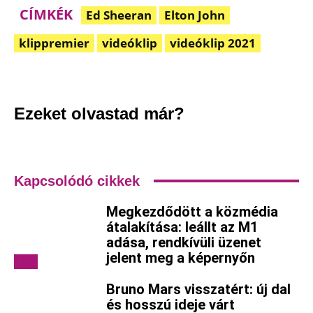
CÍMKÉK
Ed Sheeran
Elton John
klippremier
videóklip
videóklip 2021
Facebook
Pinterest
WhatsApp
Em
Ezeket olvastad már?
Kapcsolódó cikkek
Megkezdődött a közmédia
átalakítása: leállt az M1
adása, rendkívüli üzenet
jelent meg a képernyőn
Hírek
Bruno Mars visszatért: új dal
és hosszú ideje várt