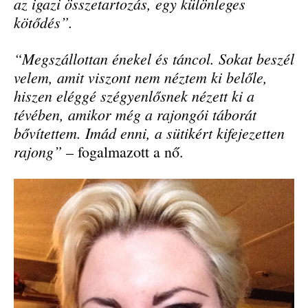
az igazi összetartozás, egy különleges
kötődés”.
“Megszállottan énekel és táncol. Sokat beszél
velem, amit viszont nem néztem ki belőle,
hiszen eléggé szégyenlősnek nézett ki a
tévében, amikor még a rajongói táborát
bővítettem. Imád enni, a sütikért kifejezetten
rajong”
– fogalmazott a nő.