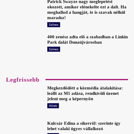
Patrick Swayze nagy meglepetést
okozott, amikor elénekelte ezt a dalt. Ha
meghallod a hangját, te is szavak nélkül
maradsz!
Színes
400 zenész adta elő a szabadban a Linkin
Park dalát Dunaújvárosban
Színes
Legfrissebb
Megkezdődött a közmédia átalakítása:
leállt az M1 adása, rendkívüli üzenet
jelent meg a képernyőn
Hírek
Kulcsár Edina a sikerről: szerinte így
lehet valaki ügyes vállalkozó