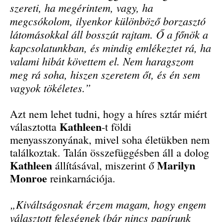
szereti, ha megérintem, vagy, ha
megcsókolom, ilyenkor különböző borzasztó
látomásokkal áll bosszút rajtam. Ő a főnök a
kapcsolatunkban, és mindig emlékeztet rá, ha
valami hibát követtem el. Nem haragszom
meg rá soha, hiszen szeretem őt, és én sem
vagyok tökéletes.”
Azt nem lehet tudni, hogy a híres sztár miért
Kathleen
választotta
-t földi
menyasszonyának, mivel soha életükben nem
találkoztak. Talán összefüggésben áll a dolog
Kathleen
Marilyn
állításával, miszerint ő
Monroe
reinkarnációja.
„Kiváltságosnak érzem magam, hogy engem
választott feleségnek (bár nincs papírunk