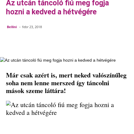
Az utcán táncoló fiú meg fogja
hozni a kedved a hétvégére
-
Bellini
febr 23, 2018
Facebook
Pinterest
WhatsApp
Em
Már csak azért is, mert neked valószínűleg
soha nem lenne merszed így táncolni
mások szeme láttára!