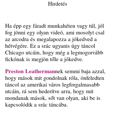
Hirdetés
Ha épp egy fáradt munkahéten vagy túl, jól
fog jönni egy olyan videó, ami mosolyt csal
az arcodra és megalapozza a jókedved a
hétvégére. Ez a srác ugyanis úgy táncol
Chicago utcáin, hogy még a legmogorvább
fickónak is megjön tőle a jókedve.
Preston Leatherman
nek semmi baja azzal,
hogy mások mit gondolnak róla, önfeledten
táncol az amerikai város legforgalmasabb
utcáin, rá sem hederítve arra, hogy mit
mondanak mások, sőt van olyan, aki be is
kapcsolódik a srác táncába.