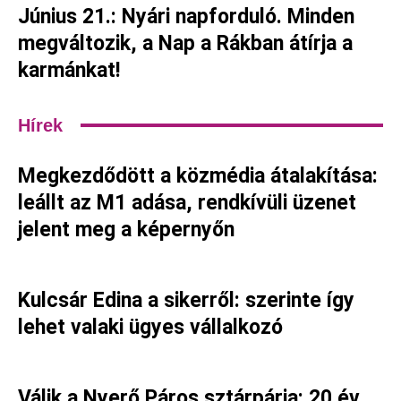
Június 21.: Nyári napforduló. Minden
megváltozik, a Nap a Rákban átírja a
karmánkat!
Hírek
Megkezdődött a közmédia átalakítása:
leállt az M1 adása, rendkívüli üzenet
jelent meg a képernyőn
Kulcsár Edina a sikerről: szerinte így
lehet valaki ügyes vállalkozó
Válik a Nyerő Páros sztárpárja: 20 év