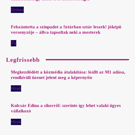
Színes
Felszántotta a színpadot a Sztárban sztár leszek! jóképű
versenyzője – állva tapsoltak neki a mesterek
TV
Legfrissebb
Megkezdődött a közmédia átalakítása: leállt az M1 adása,
rendkívüli üzenet jelent meg a képernyőn
Hírek
Kulcsár Edina a sikerről: szerinte így lehet valaki ügyes
vállalkozó
Hírek