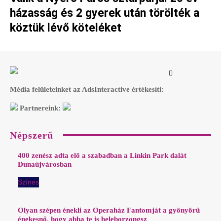
házasság és 2 gyerek után törölték a
köztük lévő köteléket
Média felületeinket az AdsInteractive értékesíti:
Partnereink:
Népszerű
400 zenész adta elő a szabadban a Linkin Park dalát
Dunaújvárosban
Színes
Olyan szépen énekli az Operaház Fantomját a gyönyörű
énekesnő, hogy abba te is beleborzongsz