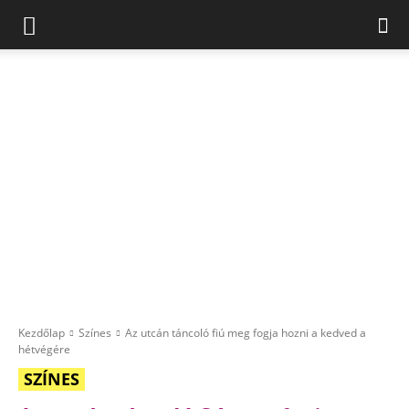
Kezdőlap
Színes
Az utcán táncoló fiú meg fogja hozni a kedved a
hétvégére
SZÍNES