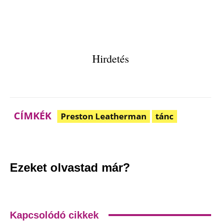
Hirdetés
CÍMKÉK
Preston Leatherman
tánc
Facebook
Pinterest
WhatsApp
Em
Ezeket olvastad már?
Kapcsolódó cikkek