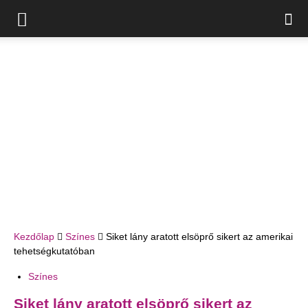
Kezdőlap
Színes
Siket lány aratott elsöprő sikert az amerikai
tehetségkutatóban
Színes
Siket lány aratott elsöprő sikert az