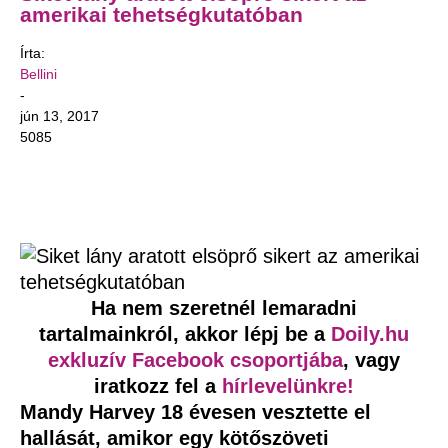
amerikai tehetségkutatóban
Írta:
Bellini
-
jún 13, 2017
5085
Facebook
Pinterest
WhatsApp
Ha nem szeretnél lemaradni
tartalmainkról, akkor lépj be a
Doily.hu
exkluzív Facebook csoportjába
, vagy
iratkozz fel a
hírlevelünkre!
Mandy Harvey 18 évesen vesztette el
hallását, amikor egy kötőszöveti