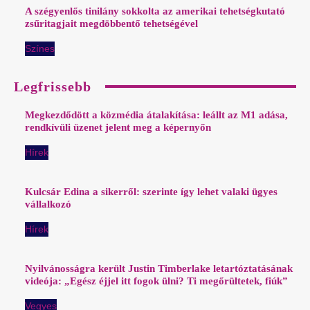
A szégyenlős tinilány sokkolta az amerikai tehetségkutató
zsűritagjait megdöbbentő tehetségével
Színes
Legfrissebb
Megkezdődött a közmédia átalakítása: leállt az M1 adása,
rendkívüli üzenet jelent meg a képernyőn
Hírek
Kulcsár Edina a sikerről: szerinte így lehet valaki ügyes
vállalkozó
Hírek
Nyilvánosságra került Justin Timberlake letartóztatásának
videója: „Egész éjjel itt fogok ülni? Ti megőrültetek, fiúk”
Vegyes