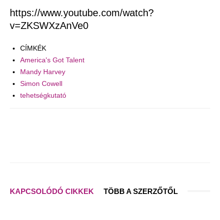
https://www.youtube.com/watch?
v=ZKSWXzAnVe0
CÍMKÉK
America's Got Talent
Mandy Harvey
Simon Cowell
tehetségkutató
Facebook
Pinterest
WhatsApp
Em
KAPCSOLÓDÓ CIKKEK
TÖBB A SZERZŐTŐL