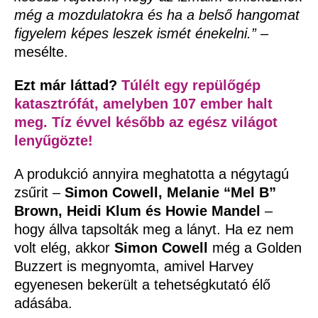
még a mozdulatokra és ha a belső hangomat
figyelem képes leszek ismét énekelni.”
–
mesélte.
Ezt már láttad?
Túlélt egy repülőgép
katasztrófát, amelyben 107 ember halt
meg. Tíz évvel később az egész világot
lenyűgözte!
A produkció annyira meghatotta a négytagú
zsűrit –
Simon Cowell, Melanie “Mel B”
Brown, Heidi Klum és Howie Mandel
–
hogy állva tapsolták meg a lányt. Ha ez nem
volt elég, akkor
Simon Cowell
még a Golden
Buzzert is megnyomta, amivel Harvey
egyenesen bekerült a tehetségkutató élő
adásába.