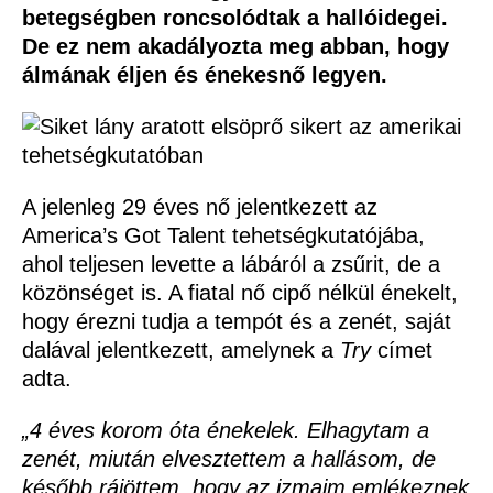
betegségben roncsolódtak a hallóidegei.
De ez nem akadályozta meg abban, hogy
álmának éljen és énekesnő legyen.
A jelenleg 29 éves nő jelentkezett az
America’s Got Talent tehetségkutatójába,
ahol teljesen levette a lábáról a zsűrit, de a
közönséget is. A fiatal nő cipő nélkül énekelt,
hogy érezni tudja a tempót és a zenét, saját
dalával jelentkezett, amelynek a
Try
címet
adta.
„4 éves korom óta énekelek. Elhagytam a
zenét, miután elvesztettem a hallásom, de
később rájöttem, hogy az izmaim emlékeznek