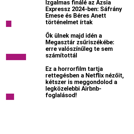
Izgalmas finálé az Ázsia
Expressz 2024-ben: Sáfrány
Emese és Béres Anett
történelmet írtak
TV
Ők ülnek majd idén a
Megasztár zsűriszékébe:
erre valószínűleg te sem
számítottál
Megasztár
Ez a horrorfilm tartja
rettegésben a Netflix nézőit,
kétszer is meggondolod a
legközelebbi Airbnb-
foglalásod!
Film