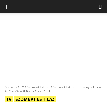
Kezdőlap
TV
Szombat Esti Láz
Szombat Esti Láz: Eszményi Viktória
és Cseh-Szakál Tibor - Rock 'n' roll
TV
SZOMBAT ESTI LÁZ