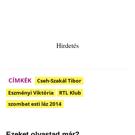
Hirdetés
CÍMKÉK
Cseh-Szakál Tibor
Eszményi Viktória
RTL Klub
szombat esti láz 2014
Facebook
Pinterest
WhatsApp
Em
Ezeket olvastad már?