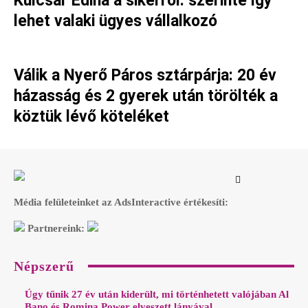
Kulcsár Edina a sikerről: szerinte így
lehet valaki ügyes vállalkozó
Válik a Nyerő Páros sztárpárja: 20 év
házasság és 2 gyerek után törölték a
köztük lévő köteléket
Média felületeinket az AdsInteractive értékesíti:
Partnereink:
Népszerű
Úgy tűnik 27 év után kiderült, mi történhetett valójában Al
Bano és Romina Power elveszett lányával