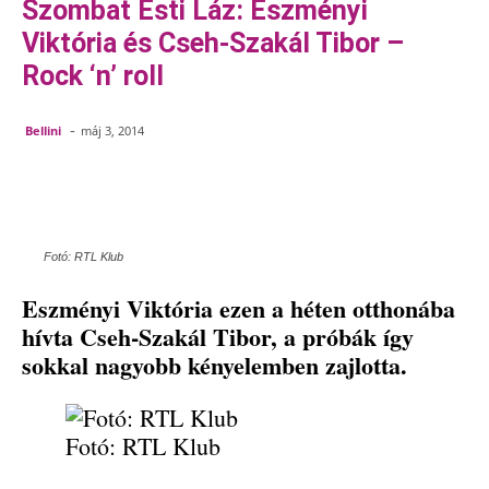
Szombat Esti Láz: Eszményi
Viktória és Cseh-Szakál Tibor –
Rock ‘n’ roll
-
Bellini
máj 3, 2014
Facebook
Pinterest
WhatsApp
Em
Fotó: RTL Klub
Eszményi Viktória ezen a héten otthonába
hívta Cseh-Szakál Tibor, a próbák így
sokkal nagyobb kényelemben zajlotta.
Fotó: RTL Klub