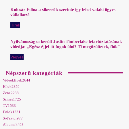
Kulcsár Edina a sikerről: szerinte így lehet valaki ügyes
vállalkozó
Hírek
Nyilvánosságra került Justin Timberlake letartóztatásának
videója: „Egész éjjel itt fogok ülni? Ti megőrültetek, fiúk”
Vegyes
Népszerű kategóriák
Videóklipek
2644
Hírek
2359
Zene
2238
Színes
1725
TV
1533
Dalok
1231
X-Faktor
977
Albumok
493