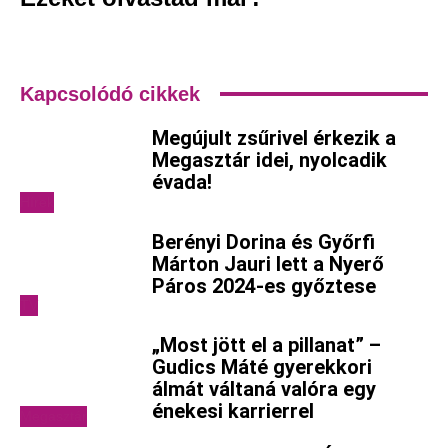
Kapcsolódó cikkek
Megújult zsűrivel érkezik a
Megasztár idei, nyolcadik
évada!
Hírek
Berényi Dorina és Győrfi
Márton Jauri lett a Nyerő
Páros 2024-es győztese
TV
„Most jött el a pillanat” –
Gudics Máté gyerekkori
álmát váltaná valóra egy
énekesi karrierrel
Megasztár