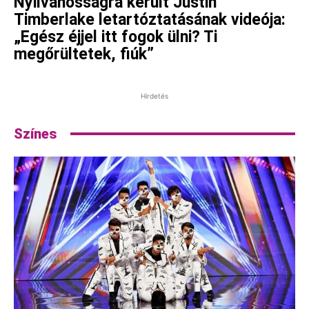
Nyilvánosságra került Justin
Timberlake letartóztatásának videója:
„Egész éjjel itt fogok ülni? Ti
megőrültetek, fiúk”
Hirdetés
Színes