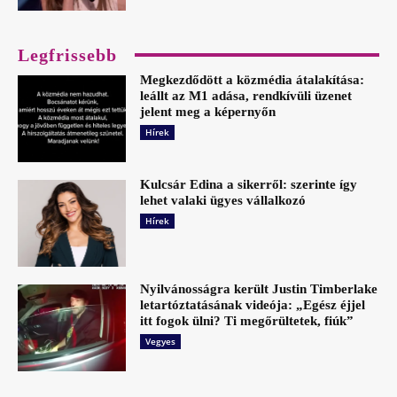
Legfrissebb
Megkezdődött a közmédia átalakítása:
leállt az M1 adása, rendkívüli üzenet
jelent meg a képernyőn
Hírek
Kulcsár Edina a sikerről: szerinte így
lehet valaki ügyes vállalkozó
Hírek
Nyilvánosságra került Justin Timberlake
letartóztatásának videója: „Egész éjjel
itt fogok ülni? Ti megőrültetek, fiúk”
Vegyes