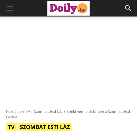
Kezdőlap
TV
Szombat Esti Láz
Senki nem esik ki idén a Szombat Esti
Lázból
TV
SZOMBAT ESTI LÁZ