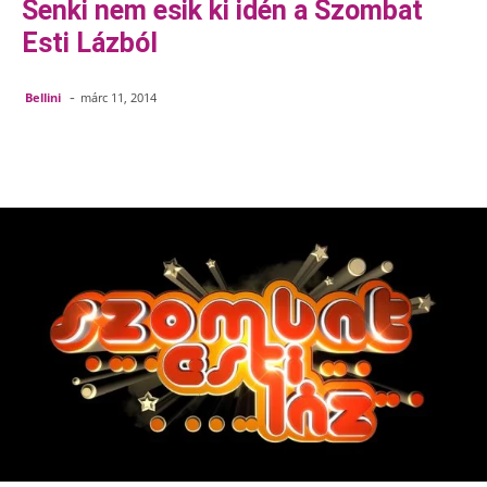
Senki nem esik ki idén a Szombat
Esti Lázból
-
Bellini
márc 11, 2014
Facebook
Pinterest
WhatsApp