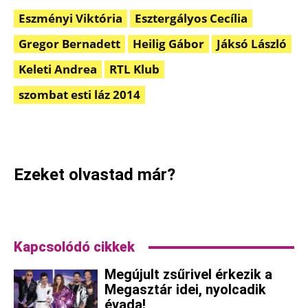
Eszményi Viktória
Esztergályos Cecília
Gregor Bernadett
Heilig Gábor
Jáksó László
Keleti Andrea
RTL Klub
szombat esti láz 2014
Facebook
Pinterest
WhatsApp
Ezeket olvastad már?
Kapcsolódó cikkek
Megújult zsűrivel érkezik a
Megasztár idei, nyolcadik
évada!