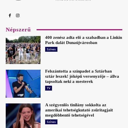
Népszerű
400 zenész adta elő a szabadban a Linkin
Park dalát Dunaújvárosban
Színes
Felszántotta a színpadot a Sztárban
sztár leszek! jóképű versenyzője – állva
tapsoltak neki a mesterek
TV
A szégyenlős tinilány sokkolta az
amerikai tehetségkutató zsűritagjait
megdöbbentő tehetségével
Színes