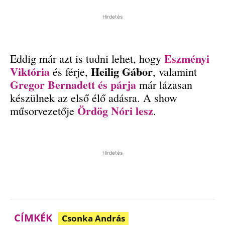
Hirdetés
Eszményi
Eddig már azt is tudni lehet, hogy
Viktória
Heilig Gábor
és férje,
, valamint
Gregor Bernadett és párja
már lázasan
készülnek az első élő adásra. A show
Ördög Nóri lesz
műsorvezetője
.
Hirdetés
CÍMKÉK
Csonka András