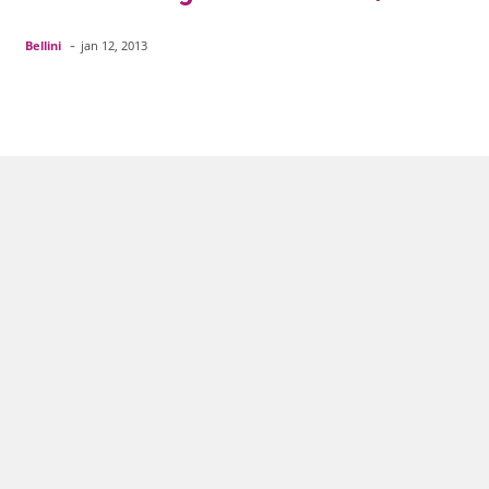
-
Bellini
jan 12, 2013
Facebook
Pinterest
WhatsApp
Em