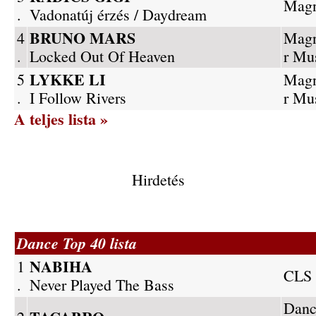
Magn
.
Vadonatúj érzés / Daydream
BRUNO MARS
4
Magn
.
Locked Out Of Heaven
r Mu
LYKKE LI
5
Magn
.
I Follow Rivers
r Mu
A teljes lista »
Hirdetés
Dance Top 40 lista
NABIHA
1
CLS 
.
Never Played The Bass
Danc