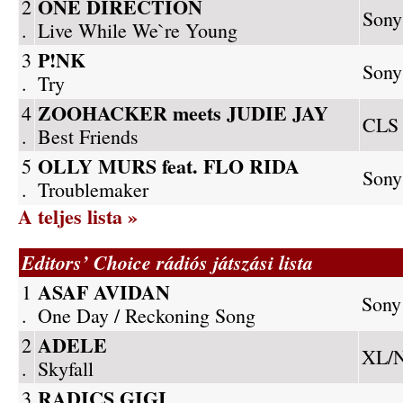
ONE DIRECTION
2
Sony
.
Live While We`re Young
P!NK
3
Sony
.
Try
ZOOHACKER meets JUDIE JAY
4
CLS
.
Best Friends
OLLY MURS feat. FLO RIDA
5
Sony
.
Troublemaker
A teljes lista »
Editors’ Choice rádiós játszási lista
ASAF AVIDAN
1
Sony
.
One Day / Reckoning Song
ADELE
2
XL/N
.
Skyfall
RADICS GIGI
3