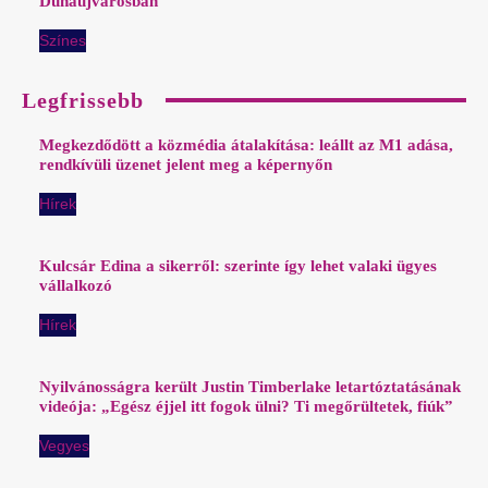
Dunaújvárosban
Színes
Legfrissebb
Megkezdődött a közmédia átalakítása: leállt az M1 adása,
rendkívüli üzenet jelent meg a képernyőn
Hírek
Kulcsár Edina a sikerről: szerinte így lehet valaki ügyes
vállalkozó
Hírek
Nyilvánosságra került Justin Timberlake letartóztatásának
videója: „Egész éjjel itt fogok ülni? Ti megőrültetek, fiúk”
Vegyes