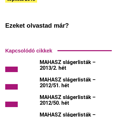
Facebook
Pinterest
WhatsApp
Em
Ezeket olvastad már?
Kapcsolódó cikkek
MAHASZ slágerlisták –
2013/2. hét
Toplista
MAHASZ slágerlisták –
2012/51. hét
Toplista
MAHASZ slágerlisták –
2012/50. hét
Toplista
MAHASZ slágerlisták –