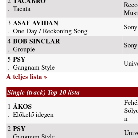
TACABRO
2
Reco
.
Tacata
Musi
ASAF AVIDAN
3
Sony
.
One Day / Reckoning Song
BOB SINCLAR
4
Sony
.
Groupie
PSY
5
Univ
.
Gangnam Style
A teljes lista »
Single (track) Top 10 lista
Fehé
ÁKOS
1
Sóly
.
Előkelő idegen
n
PSY
2
Univ
.
Gangnam Style