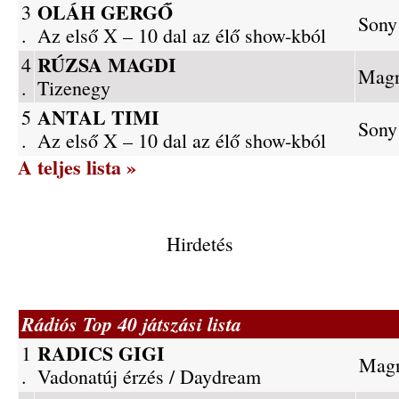
OLÁH GERGŐ
3
Sony
.
Az első X – 10 dal az élő show-kból
RÚZSA MAGDI
4
Magn
.
Tizenegy
ANTAL TIMI
5
Sony
.
Az első X – 10 dal az élő show-kból
A teljes lista »
Hirdetés
Rádiós Top 40 játszási lista
RADICS GIGI
1
Magn
.
Vadonatúj érzés / Daydream