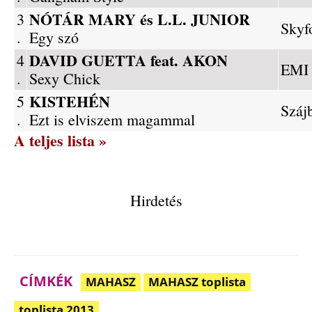
NÓTÁR MARY és L.L. JUNIOR
3
Skyf
.
Egy szó
DAVID GUETTA feat. AKON
4
EMI
.
Sexy Chick
KISTEHÉN
5
Száj
.
Ezt is elviszem magammal
A teljes lista »
Hirdetés
CÍMKÉK
MAHASZ
MAHASZ toplista
toplista 2013