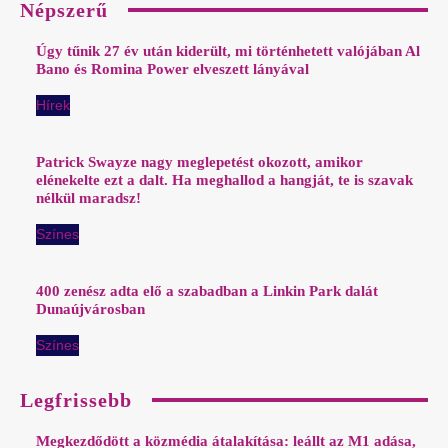
Népszerű
Úgy tűnik 27 év után kiderült, mi történhetett valójában Al
Bano és Romina Power elveszett lányával
Hírek
Patrick Swayze nagy meglepetést okozott, amikor
elénekelte ezt a dalt. Ha meghallod a hangját, te is szavak
nélkül maradsz!
Színes
400 zenész adta elő a szabadban a Linkin Park dalát
Dunaújvárosban
Színes
Legfrissebb
Megkezdődött a közmédia átalakítása: leállt az M1 adása,