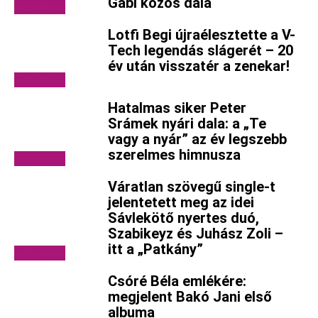
Gabi közös dala
Videóklipek
Lotfi Begi újraélesztette a V-
Tech legendás slágerét – 20
év után visszatér a zenekar!
Videóklipek
Hatalmas siker Peter
Srámek nyári dala: a „Te
vagy a nyár” az év legszebb
szerelmes himnusza
Videóklipek
Váratlan szövegű single-t
jelentetett meg az idei
Sávlekötő nyertes duó,
Szabikeyz és Juhász Zoli –
itt a „Patkány”
Videóklipek
Csóré Béla emlékére:
megjelent Bakó Jani első
albuma