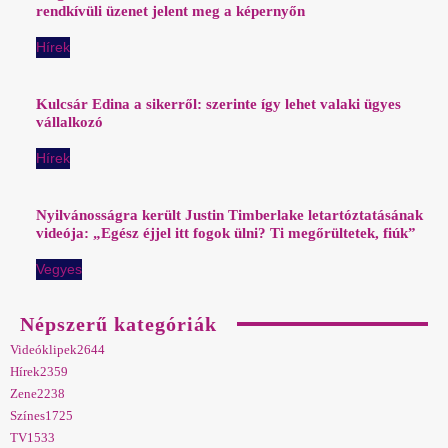
rendkívüli üzenet jelent meg a képernyőn
Hírek
Kulcsár Edina a sikerről: szerinte így lehet valaki ügyes
vállalkozó
Hírek
Nyilvánosságra került Justin Timberlake letartóztatásának
videója: „Egész éjjel itt fogok ülni? Ti megőrültetek, fiúk”
Vegyes
Népszerű kategóriák
Videóklipek
2644
Hírek
2359
Zene
2238
Színes
1725
TV
1533