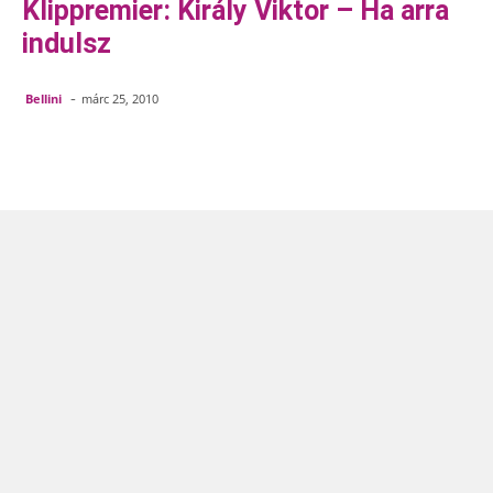
Klippremier: Király Viktor – Ha arra
indulsz
-
Bellini
márc 25, 2010
Facebook
Pinterest
WhatsApp
Em