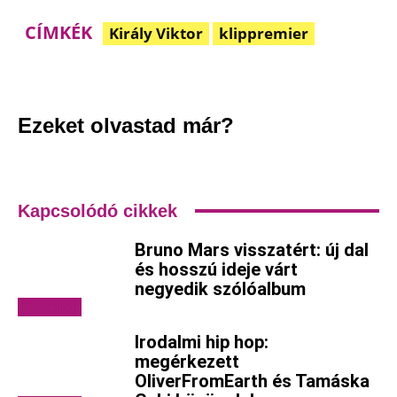
CÍMKÉK
Király Viktor
klippremier
Facebook
Pinterest
WhatsApp
Em
Ezeket olvastad már?
Kapcsolódó cikkek
Bruno Mars visszatért: új dal
és hosszú ideje várt
negyedik szólóalbum
Videóklipek
Irodalmi hip hop:
megérkezett
OliverFromEarth és Tamáska