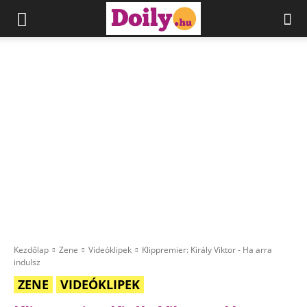
Kezdőlap
Zene
Videóklipek
Klippremier: Király Viktor - Ha arra
indulsz
ZENE
VIDEÓKLIPEK