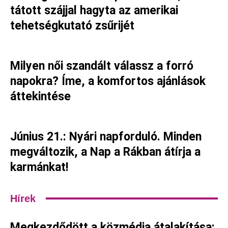
tátott szájjal hagyta az amerikai
tehetségkutató zsűrijét
Milyen női szandált válassz a forró
napokra? Íme, a komfortos ajánlások
áttekintése
Június 21.: Nyári napforduló. Minden
megváltozik, a Nap a Rákban átírja a
karmánkat!
Hírek
Megkezdődött a közmédia átalakítása: