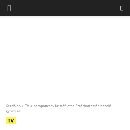
Kezdőlap
TV
Karapancsev Kristóf lett a Sztárban sztár leszek!
győztese!
TV