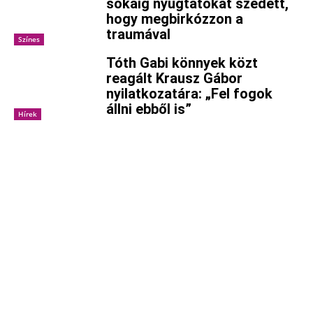
sokáig nyugtatókat szedett,
hogy megbirkózzon a
traumával
Színes
Tóth Gabi könnyek közt
reagált Krausz Gábor
nyilatkozatára: „Fel fogok
állni ebből is”
Hírek