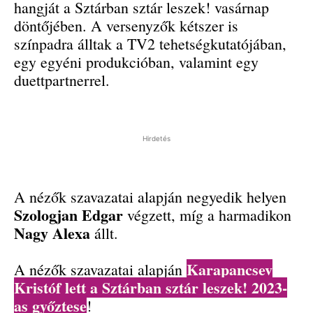
hangját a Sztárban sztár leszek! vasárnap
döntőjében. A versenyzők kétszer is
színpadra álltak a TV2 tehetségkutatójában,
egy egyéni produkcióban, valamint egy
duettpartnerrel.
Hirdetés
A nézők szavazatai alapján negyedik helyen
Szologjan Edgar
végzett, míg a harmadikon
Nagy Alexa
állt.
Karapancsev
A nézők szavazatai alapján
Kristóf lett a Sztárban sztár leszek! 2023-
as győztese
!