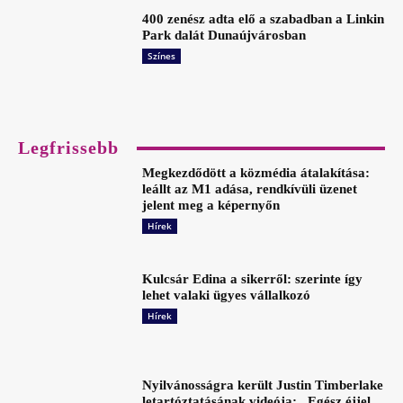
400 zenész adta elő a szabadban a Linkin
Park dalát Dunaújvárosban
Színes
Legfrissebb
Megkezdődött a közmédia átalakítása:
leállt az M1 adása, rendkívüli üzenet
jelent meg a képernyőn
Hírek
Kulcsár Edina a sikerről: szerinte így
lehet valaki ügyes vállalkozó
Hírek
Nyilvánosságra került Justin Timberlake
letartóztatásának videója: „Egész éjjel