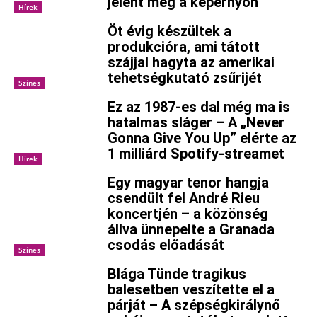
jelent meg a képernyőn
Hírek
Öt évig készültek a
produkcióra, ami tátott
szájjal hagyta az amerikai
tehetségkutató zsűrijét
Színes
Ez az 1987-es dal még ma is
hatalmas sláger – A „Never
Gonna Give You Up” elérte az
1 milliárd Spotify-streamet
Hírek
Egy magyar tenor hangja
csendült fel André Rieu
koncertjén – a közönség
állva ünnepelte a Granada
csodás előadását
Színes
Blága Tünde tragikus
balesetben veszítette el a
párját – A szépségkirálynő