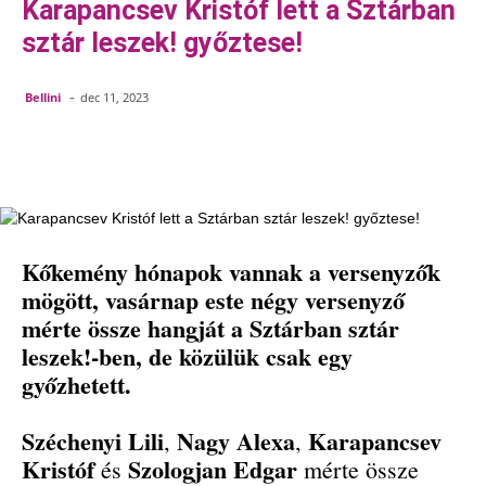
Karapancsev Kristóf lett a Sztárban
sztár leszek! győztese!
-
Bellini
dec 11, 2023
Facebook
Pinterest
WhatsApp
Em
Kőkemény hónapok vannak a versenyzők
mögött, vasárnap este négy versenyző
mérte össze hangját a Sztárban sztár
leszek!-ben, de közülük csak egy
győzhetett.
Széchenyi Lili
Nagy Alexa
Karapancsev
,
,
Kristóf
Szologjan Edgar
és
mérte össze