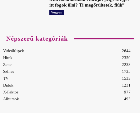
itt fogok ülni? Ti megőrültetek, fiúk”
Vegyes
Népszerű kategóriák
Videóklipek
2644
Hírek
2359
Zene
2238
Színes
1725
TV
1533
Dalok
1231
X-Faktor
977
Albumok
493
© Doily.hu - Minden jog fenntartva!
Impresszum
Adatkezelési tájékoztató
Süti – Cookie tájékoztató
Kapcsolat