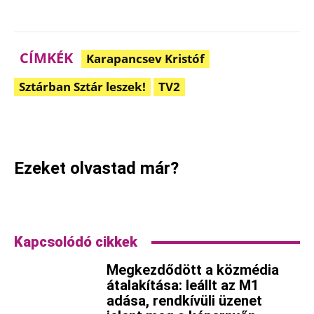
CÍMKÉK
Karapancsev Kristóf
Sztárban Sztár leszek!
TV2
Facebook
Pinterest
WhatsApp
Em
Ezeket olvastad már?
Kapcsolódó cikkek
Megkezdődött a közmédia
átalakítása: leállt az M1
adása, rendkívüli üzenet