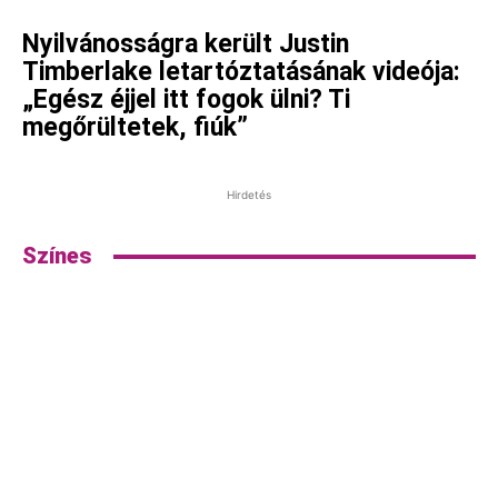
Nyilvánosságra került Justin
Timberlake letartóztatásának videója:
„Egész éjjel itt fogok ülni? Ti
megőrültetek, fiúk”
Hirdetés
Színes