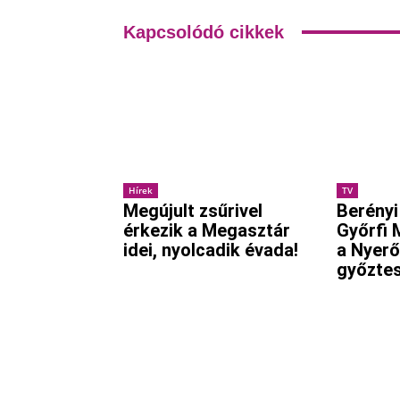
Kapcsolódó cikkek
Hírek
TV
Megújult zsűrivel
Berényi
érkezik a Megasztár
Győrfi 
idei, nyolcadik évada!
a Nyerő
győzte