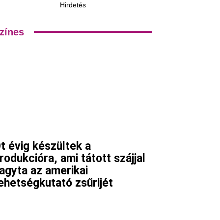
Hirdetés
zínes
t évig készültek a
Viber
rodukcióra, ami tátott szájjal
agyta az amerikai
ehetségkutató zsűrijét