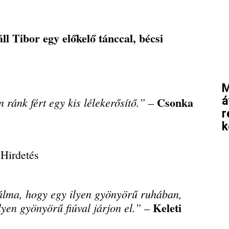
l Tibor egy előkelő tánccal, bécsi
M
Csonka
á
ránk fért egy kis lélekerősítő.”
–
r
k
Hirdetés
álma, hogy egy ilyen gyönyörű ruhában,
Keleti
yen gyönyörű fiúval járjon el.”
–