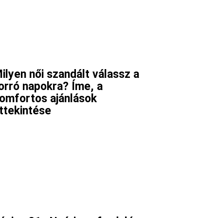
ilyen női szandált válassz a
orró napokra? Íme, a
omfortos ajánlások
ttekintése