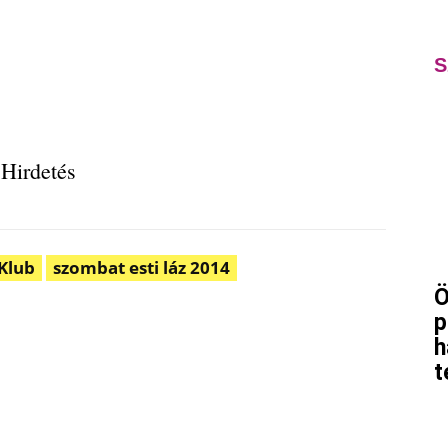
S
Hirdetés
Klub
szombat esti láz 2014
Ö
Pinterest
WhatsApp
Email
Tumblr
p
h
t