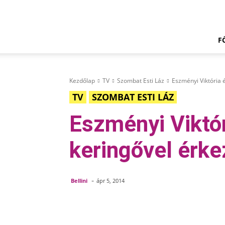
Doily.hu
F
Kezdőlap
TV
Szombat Esti Láz
Eszményi Viktória é
TV
SZOMBAT ESTI LÁZ
Eszményi Viktór
keringővel érke
-
Bellini
ápr 5, 2014
Megosztom
Facebook