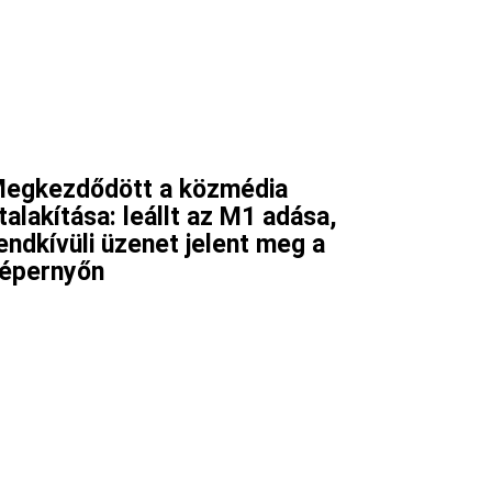
egkezdődött a közmédia
talakítása: leállt az M1 adása,
endkívüli üzenet jelent meg a
épernyőn