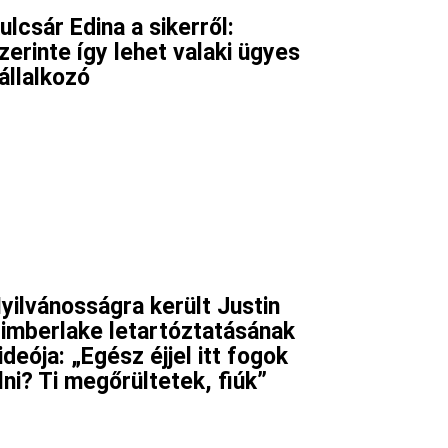
ulcsár Edina a sikerről:
zerinte így lehet valaki ügyes
állalkozó
yilvánosságra került Justin
imberlake letartóztatásának
ideója: „Egész éjjel itt fogok
lni? Ti megőrültetek, fiúk”