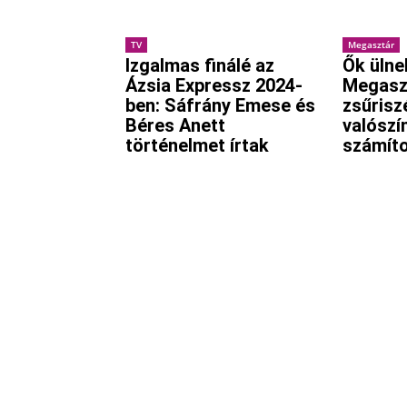
TV
Megasztár
Izgalmas finálé az
Ők ülne
Ázsia Expressz 2024-
Megasz
ben: Sáfrány Emese és
zsűrisz
Béres Anett
valószí
történelmet írtak
számíto