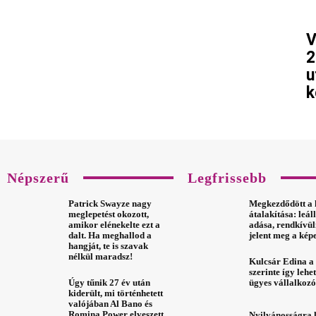
V
2
u
k
Népszerű
Legfrissebb
Patrick Swayze nagy
Megkezdődött a
meglepetést okozott,
átalakítása: leál
amikor elénekelte ezt a
adása, rendkívül
dalt. Ha meghallod a
jelent meg a ké
hangját, te is szavak
nélkül maradsz!
Kulcsár Edina a 
szerinte így lehe
Úgy tűnik 27 év után
ügyes vállalkozó
kiderült, mi történhetett
valójában Al Bano és
Romina Power elveszett
Nyilvánosságra 