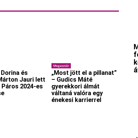
M
f
k
Megasztár
á
 Dorina és
„Most jött el a pillanat”
Márton Jauri lett
– Gudics Máté
 Páros 2024-es
gyerekkori álmát
se
váltaná valóra egy
énekesi karrierrel