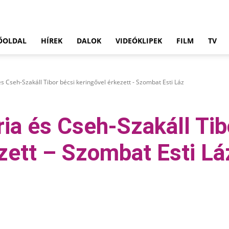
ŐOLDAL
HÍREK
DALOK
VIDEÓKLIPEK
FILM
TV
s Cseh-Szakáll Tibor bécsi keringővel érkezett - Szombat Esti Láz
ia és Cseh-Szakáll Tib
zett – Szombat Esti Lá
Pinterest
WhatsApp
Email
Tumblr