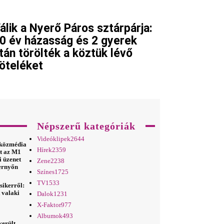
álik a Nyerő Páros sztárpárja:
0 év házasság és 2 gyerek
tán törölték a köztük lévő
öteléket
Népszerű kategóriák
Videóklipek
2644
 közmédia
Hírek
2359
lt az M1
i üzenet
Zene
2238
pernyőn
Színes
1725
TV
1533
sikerről:
t valaki
Dalok
1231
X-Faktor
977
Albumok
493
került