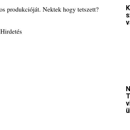
K
ros produkcióját. Nektek hogy tetszett?
s
v
Hirdetés
N
T
v
ü