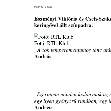
Fotó: RTL Klub
Eszményi Viktória és Cseh-Szakál
keringővel állt színpadra.
Fotó: RTL Klub
„A sok temperamentumos tánc után 
András
.
„Szerintem minden kislánynak az 
egy ilyen gyönyörű ruhában, egy il
Andrea
.