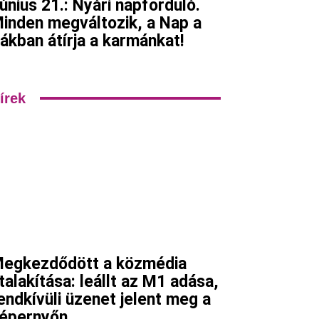
únius 21.: Nyári napforduló.
inden megváltozik, a Nap a
ákban átírja a karmánkat!
írek
egkezdődött a közmédia
talakítása: leállt az M1 adása,
endkívüli üzenet jelent meg a
épernyőn