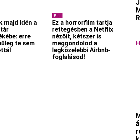
J
M
Film
R
k majd idén a
Ez a horrorfilm tartja
tár
rettegésben a Netflix
ékébe: erre
nézőit, kétszer is
nűleg te sem
meggondolod a
H
ttál
legközelebbi Airbnb-
foglalásod!
M
á
r
k