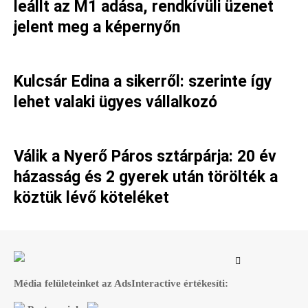
leállt az M1 adása, rendkívüli üzenet
jelent meg a képernyőn
Kulcsár Edina a sikerről: szerinte így
lehet valaki ügyes vállalkozó
Válik a Nyerő Páros sztárpárja: 20 év
házasság és 2 gyerek után törölték a
köztük lévő köteléket
Média felületeinket az AdsInteractive értékesíti: