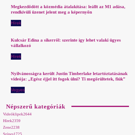
Megkezdődött a közmédia átalakítása: leállt az M1 adása,
rendkívüli üzenet jelent meg a képernyőn
Hírek
Kulcsár Edina a sikerről: szerinte így lehet valaki ügyes
vállalkozó
Hírek
Nyilvánosságra került Justin Timberlake letartóztatásának
videója: „Egész éjjel itt fogok ülni? Ti megőrültetek, fiúk”
Vegyes
Népszerű kategóriák
Videóklipek
2644
Hírek
2359
Zene
2238
Színes
1725