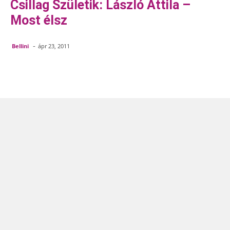
Csillag Születik: László Attila –
Most élsz
-
Bellini
ápr 23, 2011
Facebook
Pinterest
WhatsApp
Em