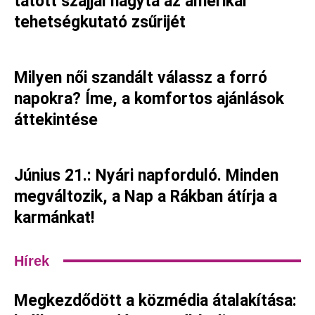
tátott szájjal hagyta az amerikai
tehetségkutató zsűrijét
Milyen női szandált válassz a forró
napokra? Íme, a komfortos ajánlások
áttekintése
Június 21.: Nyári napforduló. Minden
megváltozik, a Nap a Rákban átírja a
karmánkat!
Hírek
Megkezdődött a közmédia átalakítása: