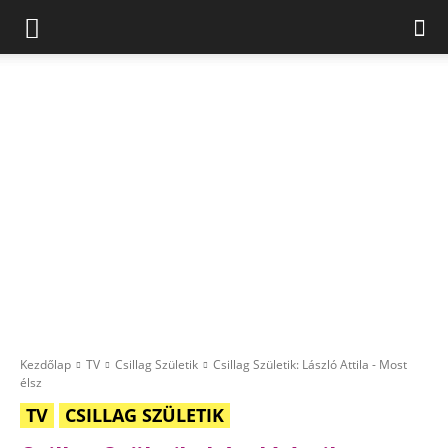
Kezdőlap
TV
Csillag Születik
Csillag Születik: László Attila - Most
élsz
TV
CSILLAG SZÜLETIK