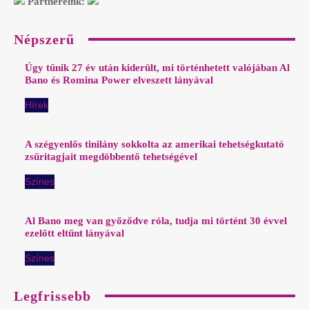
Partnereink:
Népszerű
Úgy tűnik 27 év után kiderült, mi történhetett valójában Al
Bano és Romina Power elveszett lányával
Hírek
A szégyenlős tinilány sokkolta az amerikai tehetségkutató
zsűritagjait megdöbbentő tehetségével
Színes
Al Bano meg van győződve róla, tudja mi történt 30 évvel
ezelőtt eltűnt lányával
Színes
Legfrissebb