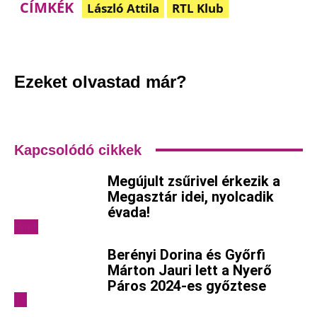
CÍMKÉK
László Attila
RTL Klub
Facebook
Pinterest
WhatsApp
Em
Ezeket olvastad már?
Kapcsolódó cikkek
Megújult zsűrivel érkezik a
Megasztár idei, nyolcadik
évada!
Hírek
Berényi Dorina és Győrfi
Márton Jauri lett a Nyerő
Páros 2024-es győztese
TV