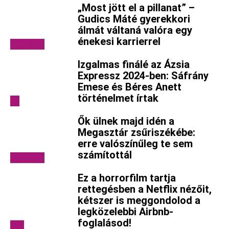
„Most jött el a pillanat” –
Gudics Máté gyerekkori
álmát váltaná valóra egy
énekesi karrierrel
Megasztár
Izgalmas finálé az Ázsia
Expressz 2024-ben: Sáfrány
Emese és Béres Anett
történelmet írtak
TV
Ők ülnek majd idén a
Megasztár zsűriszékébe:
erre valószínűleg te sem
számítottál
Megasztár
Ez a horrorfilm tartja
rettegésben a Netflix nézőit,
kétszer is meggondolod a
legközelebbi Airbnb-
foglalásod!
Film